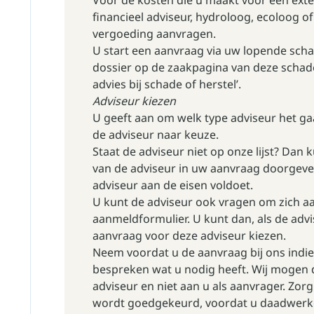
Voor de kosten die u maakt voor een ext
financieel adviseur, hydroloog, ecoloog 
vergoeding aanvragen.
U start een aanvraag via uw lopende scha
dossier op de zaakpagina van deze schad
advies bij schade of herstel’.
Adviseur kiezen
U geeft aan om welk type adviseur het ga
de adviseur naar keuze.
Staat de adviseur niet op onze lijst? Da
van de adviseur in uw aanvraag doorgeven
adviseur aan de eisen voldoet.
U kunt de adviseur ook vragen om zich aa
aanmeldformulier. U kunt dan, als de advi
aanvraag voor deze adviseur kiezen.
Neem voordat u de aanvraag bij ons indie
bespreken wat u nodig heeft. Wij mogen 
adviseur en niet aan u als aanvrager. Zo
wordt goedgekeurd, voordat u daadwerke