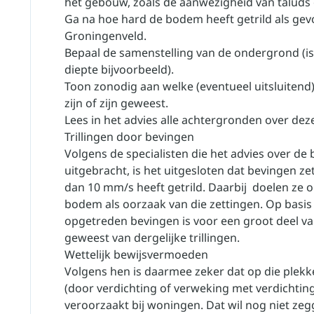
het gebouw, zoals de aanwezigheid van taluds 
Ga na hoe hard de bodem heeft getrild als gev
Groningenveld.
Bepaal de samenstelling van de ondergrond (is 
diepte bijvoorbeeld).
Toon zonodig aan welke (eventueel uitsluite
zijn of zijn geweest.
Lees in het advies alle achtergronden over dez
Trillingen door bevingen
Volgens de specialisten die het advies over d
uitgebracht, is het uitgesloten dat bevingen z
dan 10 mm/s heeft getrild. Daarbij doelen ze 
bodem als oorzaak van die zettingen. Op basis
opgetreden bevingen is voor een groot deel v
geweest van dergelijke trillingen.
Wettelijk bewijsvermoeden
Volgens hen is daarmee zeker dat op die plek
(door verdichting of verweking met verdichti
veroorzaakt bij woningen. Dat wil nog niet ze