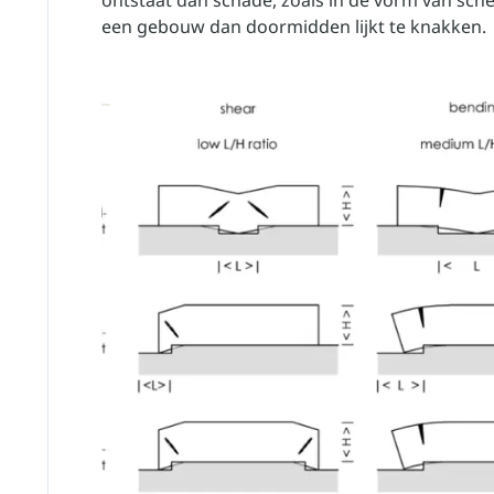
ontstaat dan schade, zoals in de vorm van sch
een gebouw dan doormidden lijkt te knakken.