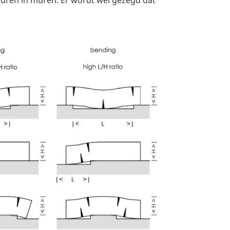
euren in muren. Er wordt wel gezegd dat