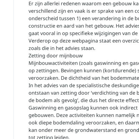
Er zijn allerlei redenen waarom een gebouw k
verschillend zijn en vaak is er sprake van een
onderscheid tussen 1) een verandering in de 
constructie en aard van het gebouw. Het advie
gaat vooral in op specifieke wijzigingen van d
Verderop op deze webpagina staat een overzich
zoals die in het advies staan.
Zetting door mijnbouw
Mijnbouwactiviteiten (zoals gaswinning en gas
op zettingen. Bevingen kunnen (kortdurende)
veroorzaken. De dichtheid van het bodemmateri
In het advies van de specialistische deskundig
ontstaan van zetting door ‘verdichting van de
de bodem als gevolg’, die dus het directe effec
Gaswinning en gasopslag kunnen ook indirect 
gebouwen. Deze activiteiten kunnen namelijk n
ook diepe bodemdaling veroorzaken, en daarm
kan onder meer de grondwaterstand en grondw
tot zetting leiden.