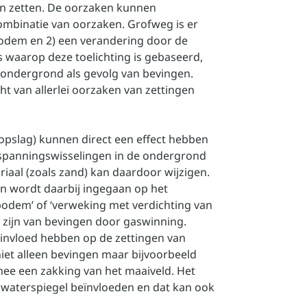
an zetten. De oorzaken kunnen
 combinatie van oorzaken. Grofweg is er
bodem en 2) een verandering door de
s waarop deze toelichting is gebaseerd,
e ondergrond als gevolg van bevingen.
t van allerlei oorzaken van zettingen
opslag) kunnen direct een effect hebben
 spanningswisselingen in de ondergrond
aal (zoals zand) kan daardoor wijzigen.
en wordt daarbij ingegaan op het
 bodem’ of ‘verweking met verdichting van
t zijn van bevingen door gaswinning.
invloed hebben op de zettingen van
iet alleen bevingen maar bijvoorbeeld
ee een zakking van het maaiveld. Het
aterspiegel beïnvloeden en dat kan ook