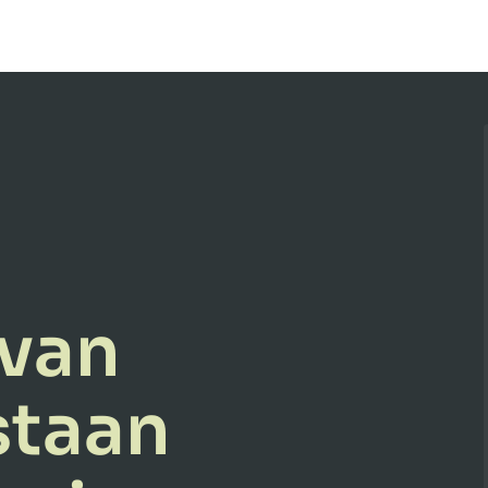
 van
staan