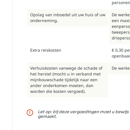
personen
Opslag van inboedel uit uw huis of uw
De werkel
onderneming.
een maxi
eenperso
tweepers
driepers
Extra reiskosten
€ 0,30 pe
openbaar
Verhuiskosten vanwege de schade of
De werkel
het herstel (mocht u in verband met
mijnbouwschade tijdelijk naar een
ander onderkomen moeten, dan
worden die kosten vergoed).
Let op: bij deze vergoedingen moet u bewijs
gemaakt.