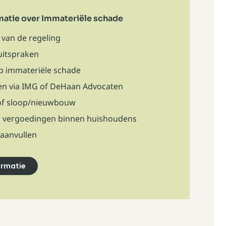
matie over Immateriële schade
 van de regeling
uitspraken
op immateriële schade
en via IMG of DeHaan Advocaten
of sloop/nieuwbouw
n vergoedingen binnen huishoudens
aanvullen
formatie