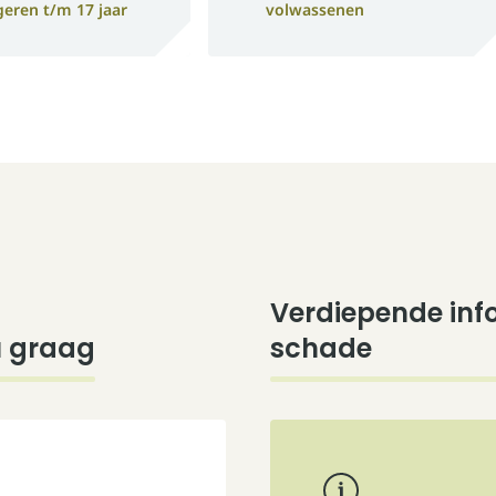
geren t/m 17 jaar
volwassenen
Verdiepende inf
u graag
schade