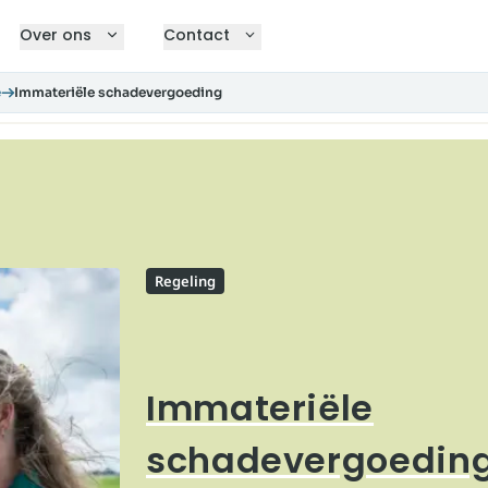
Over ons
Contact
e
Immateriële schadevergoeding
Regeling
Immateriële
schadevergoedin