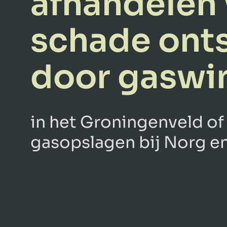
afhandelen
schade ont
door gaswi
in het Groningenveld of
gasopslagen bij Norg en