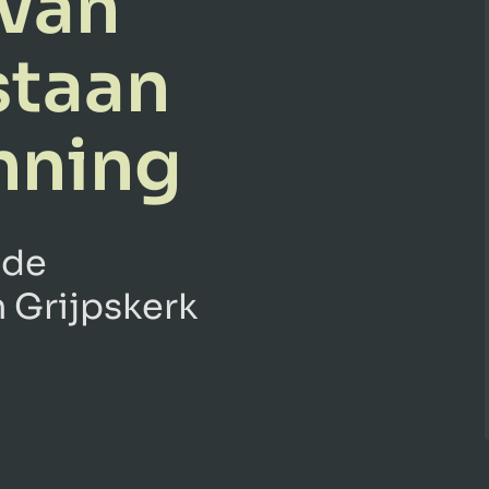
 van
staan
nning
 de
 Grijpskerk