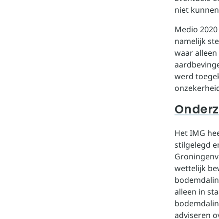
niet kunnen
Medio 2020 
namelijk st
waar alleen
aardbevinge
werd toegeke
onzekerheid
Onderz
Het IMG hee
stilgelegd 
Groningenve
wettelijk b
bodemdaling
alleen in s
bodemdaling
adviseren o