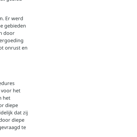
km. Er werd
de gebieden
en door
vergoeding
ot onrust en
edures
 voor het
n het
or diepe
lijk dat zij
 door diepe
gevraagd te