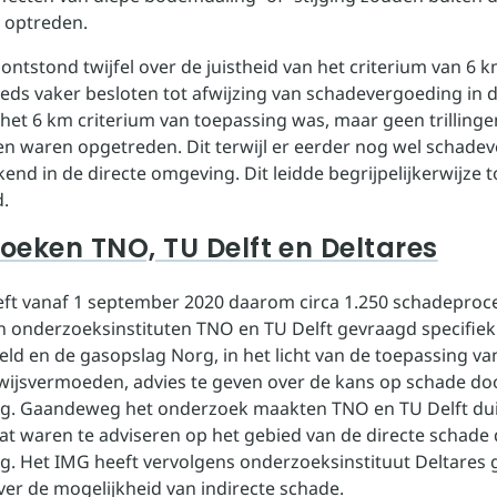
 optreden.
ontstond twijfel over de juistheid van het criterium van 6 
eeds vaker besloten tot afwijzing van schadevergoeding in 
 het 6 km criterium van toepassing was, maar geen trilling
n waren opgetreden. Dit terwijl er eerder nog wel schade
nd in de directe omgeving. Dit leidde begrijpelijkerwijze t
.
oeken TNO, TU Delft en Deltares
ft vanaf 1 september 2020 daarom circa 1.250 schadeproc
en onderzoeksinstituten TNO en TU Delft gevraagd specifiek
ld en de gasopslag Norg, in het licht van de toepassing va
ewijsvermoeden, advies te geven over de kans op schade do
. Gaandeweg het onderzoek maakten TNO en TU Delft duide
taat waren te adviseren op het gebied van de directe schade
. Het IMG heeft vervolgens onderzoeksinstituut Deltares 
ver de mogelijkheid van indirecte schade.