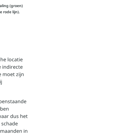
aling (groen)
rode lijn).
he locatie
e indirecte
e moet zijn
j
openstaande
bben
waar dus het
e schade
 maanden in