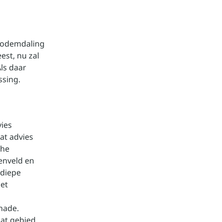
 bodemdaling
est, nu zal
ls daar
ssing.
vies
at advies
che
enveld en
 diepe
het
hade.
dat gebied