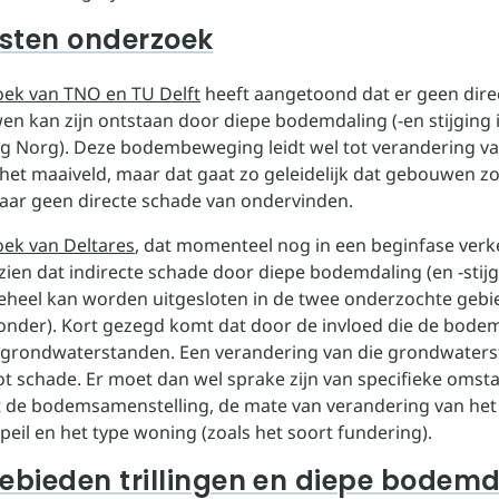
sten onderzoek
ek van TNO en TU Delft
heeft aangetoond dat er geen dire
n kan zijn ontstaan door diepe bodemdaling (-en stijging 
g Norg). Deze bodembeweging leidt wel tot verandering v
het maaiveld, maar dat gaat zo geleidelijk dat gebouwen zo
ar geen directe schade van ondervinden.
ek van Deltares
, dat momenteel nog in een beginfase verke
 zien dat indirecte schade door diepe bodemdaling (en -stijg
heel kan worden uitgesloten in de twee onderzochte gebie
ronder). Kort gezegd komt dat door de invloed die de bode
 grondwaterstanden. Een verandering van die grondwater
tot schade. Er moet dan wel sprake zijn van specifieke oms
tot de bodemsamenstelling, de mate van verandering van het
eil en het type woning (zoals het soort fundering).
gebieden trillingen en diepe bodem