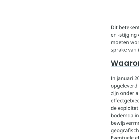
Dit beteken
en -stijging
moeten word
sprake van 
Waarom
In januari 
opgeleverd 
zijn onder 
effectgebie
de exploita
bodemdaling
bewijsvermo
geografisch
Eventuele e