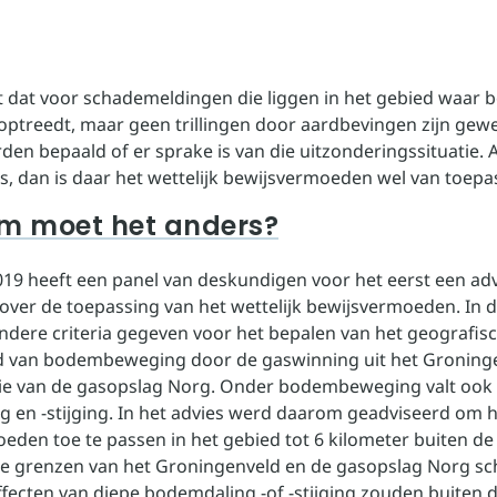
t dat voor schademeldingen die liggen in het gebied waar
 optreedt, maar geen trillingen door aardbevingen zijn gewe
en bepaald of er sprake is van die uitzonderingssituatie. A
is, dan is daar het wettelijk bewijsvermoeden wel van toepa
 moet het anders?
2019 heeft een panel van deskundigen voor het eerst een ad
over de toepassing van het wettelijk bewijsvermoeden. In d
andere criteria gegeven voor het bepalen van het geografis
d van bodembeweging door de gaswinning uit het Groning
tie van de gasopslag Norg. Onder bodembeweging valt ook
 en -stijging. In het advies werd daarom geadviseerd om 
eden toe te passen in het gebied tot 6 kilometer buiten de
e grenzen van het Groningenveld en de gasopslag Norg sc
ffecten van diepe bodemdaling -of -stijging zouden buiten 