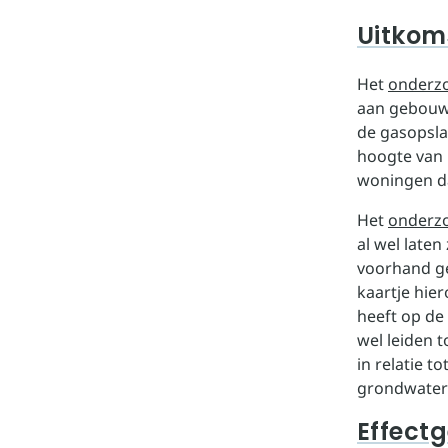
Uitkom
Het
onderzo
aan gebouwe
de gasopsla
hoogte van 
woningen da
Het
onderzo
al wel laten
voorhand ge
kaartje hie
heeft op de
wel leiden 
in relatie 
grondwaterp
Effect