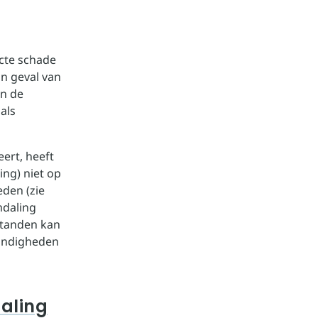
cte schade
in geval van
an de
als
ert, heeft
ing) niet op
den (zie
mdaling
standen kan
tandigheden
daling