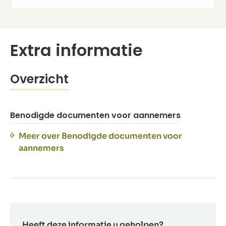
Aannemer kiezen
Extra informatie
Offertetraject
Herstellen van schade
Overzicht
Opleveren
Benodigde documenten voor aannemers
Meer over Benodigde documenten voor
aannemers
Heeft deze informatie u geholpen?