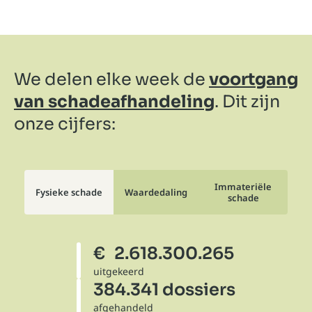
We delen elke week de
voortgang
van schadeafhandeling
. Dit zijn
onze cijfers:
Immateriële
Fysieke schade
Waardedaling
schade
€
2.618.300.265
uitgekeerd
384.341 dossiers
afgehandeld