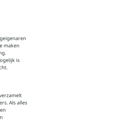
geigenaren
te maken
ng.
gelijk is
cht.
verzamelt
s. Als alles
 en
en