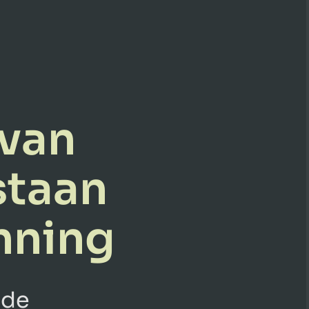
 van
staan
nning
 de