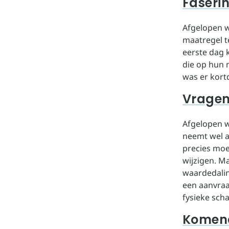
Faseri
Afgelopen w
maatregel te
eerste dag 
die op hun 
was er kort
Vragen
Afgelopen w
neemt wel a
precies moe
wijzigen. M
waardedalin
een aanvraa
fysieke sch
Komen