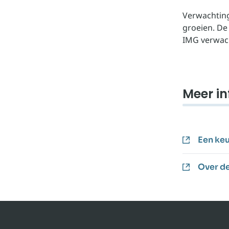
Verwachting
groeien. De
IMG verwach
Meer in
Een keu
Over d