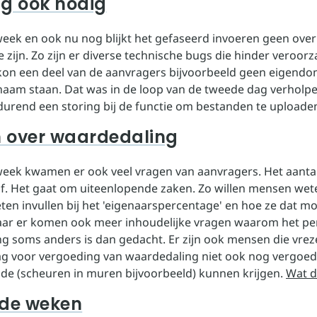
ng ook nodig
eek en ook nu nog blijkt het gefaseerd invoeren geen ove
 zijn. Zo zijn er diverse technische bugs die hinder veroor
kon een deel van de aanvragers bijvoorbeeld geen eigend
naam staan. Dat was in de loop van de tweede dag verholp
durend een storing bij de functie om bestanden te uploade
 over waardedaling
eek kwamen er ook veel vragen van aanvragers. Het aanta
f. Het gaat om uiteenlopende zaken. Zo willen mensen wet
ten invullen bij het 'eigenaarspercentage' en hoe ze dat m
aar er komen ook meer inhoudelijke vragen waarom het p
g soms anders is dan gedacht. Er zijn ook mensen die vrez
g voor vergoeding van waardedaling niet ook nog vergoed
ade (scheuren in muren bijvoorbeeld) kunnen krijgen.
Wat d
de weken