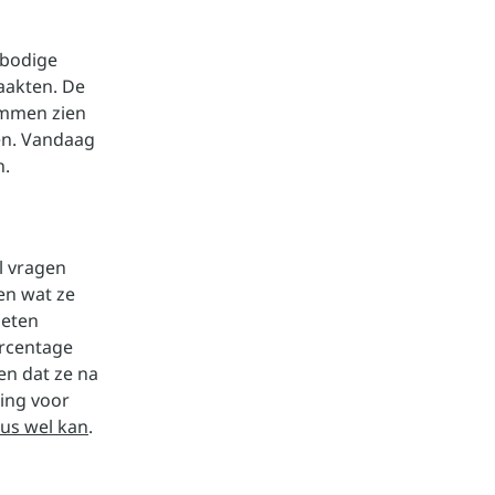
rbodige
zaakten. De
ommen zien
en. Vandaag
n.
l vragen
en wat ze
oeten
ercentage
en dat ze na
ing voor
us wel kan
.