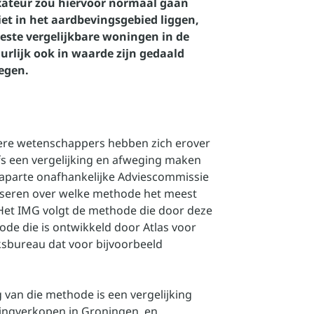
axateur zou hiervoor normaal gaan
iet in het aardbevingsgebied liggen,
eeste vergelijkbare woningen in de
urlijk ook in waarde zijn gedaald
legen.
ere wetenschappers hebben zich erover
s een vergelijking en afweging maken
 aparte onafhankelijke Adviescommissie
viseren over welke methode het meest
Het IMG volgt de methode die door deze
ode die is ontwikkeld door Atlas voor
ksbureau dat voor bijvoorbeeld
 van die methode is een vergelijking
ningverkopen in Groningen, en