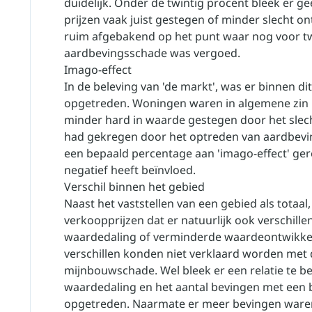
duidelijk. Onder de twintig procent bleek er g
prijzen vaak juist gestegen of minder slecht o
ruim afgebakend op het punt waar nog voor t
aardbevingsschade was vergoed.
Imago-effect
In de beleving van 'de markt', was er binnen di
opgetreden. Woningen waren in algemene zin
minder hard in waarde gestegen door het slec
had gekregen door het optreden van aardbevin
een bepaald percentage aan 'imago-effect' ge
negatief heeft beïnvloed.
Verschil binnen het gebied
Naast het vaststellen van een gebied als totaal,
verkoopprijzen dat er natuurlijk ook verschill
waardedaling of verminderde waardeontwikkel
verschillen konden niet verklaard worden met
mijnbouwschade. Wel bleek er een relatie te 
waardedaling en het aantal bevingen met een b
opgetreden. Naarmate er meer bevingen ware