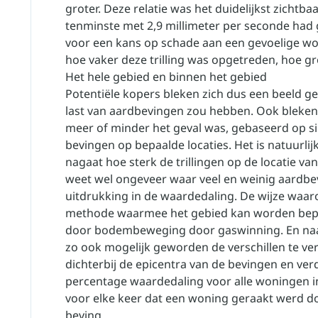
groter. Deze relatie was het duidelijkst zicht
tenminste met 2,9 millimeter per seconde had g
voor een kans op schade aan een gevoelige wo
hoe vaker deze trilling was opgetreden, hoe gr
Het hele gebied en binnen het gebied
Potentiële kopers bleken zich dus een beeld g
last van aardbevingen zou hebben. Ook bleken
meer of minder het geval was, gebaseerd op si
bevingen op bepaalde locaties. Het is natuurlij
nagaat hoe sterk de trillingen op de locatie va
weet wel ongeveer waar veel en weinig aardbe
uitdrukking in de waardedaling. De wijze waar
methode waarmee het gebied kan worden bepa
door bodembeweging door gaswinning. En naast
zo ook mogelijk geworden de verschillen te v
dichterbij de epicentra van de bevingen en ver
percentage waardedaling voor alle woningen i
voor elke keer dat een woning geraakt werd doo
beving.