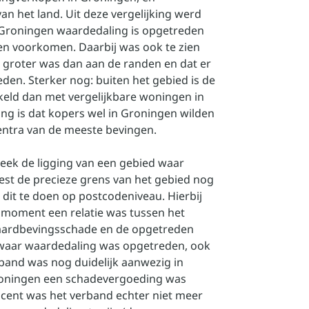
an het land. Uit deze vergelijking werd
ie Groningen waardedaling is opgetreden
en voorkomen. Daarbij was ook te zien
d groter was dan aan de randen en dat er
den. Sterker nog: buiten het gebied is de
keld dan met vergelijkbare woningen in
ing is dat kopers wel in Groningen wilden
centra van de meeste bevingen.
leek de ligging van een gebied waar
st de precieze grens van het gebied nog
dit te doen op postcodeniveau. Hierbij
 moment een relatie was tussen het
aardbevingsschade en de opgetreden
d waar waardedaling was opgetreden, ook
band was nog duidelijk aanwezig in
woningen een schadevergoeding was
ocent was het verband echter niet meer