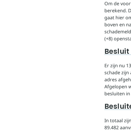
Om de voort
berekend. D
gaat hier o
boven en naa
schademeldi
(+8) openst
Besluit
Er zijn nu 
schade zijn
adres afgeha
Afgelopen w
besluiten in
Beslui
In totaal z
89.482 aanv