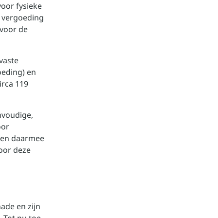
oor fysieke
e vergoeding
 voor de
 vaste
oeding) en
irca 119
nvoudige,
oor
n en daarmee
oor deze
ade en zijn