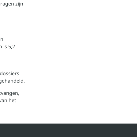
vragen zijn
en
 is 5,2
n
 dossiers
fgehandeld.
tvangen,
van het