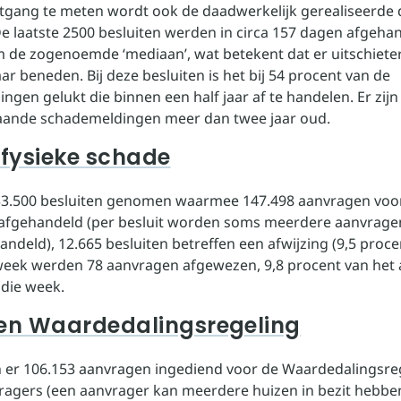
gang te meten wordt ook de daadwerkelijk gerealiseerde 
e laatste 2500 besluiten werden in circa 157 dagen afgehan
m de zogenoemde ‘mediaan’, wat betekent dat er uitschieter
r beneden. Bij deze besluiten is het bij 54 procent van de
ngen gelukt die binnen een half jaar af te handelen. Er zij
aande schademeldingen meer dan twee jaar oud.
 fysieke schade
133.500 besluiten genomen waarmee 147.498 aanvragen voor
 afgehandeld (per besluit worden soms meerdere aanvrage
ndeld), 12.665 besluiten betreffen een afwijzing (9,5 proce
eek werden 78 aanvragen afgewezen, 9,8 procent van het 
 die week.
ten Waardedalingsregeling
ijn er 106.153 aanvragen ingediend voor de Waardedalingsre
ragers (een aanvrager kan meerdere huizen in bezit hebben