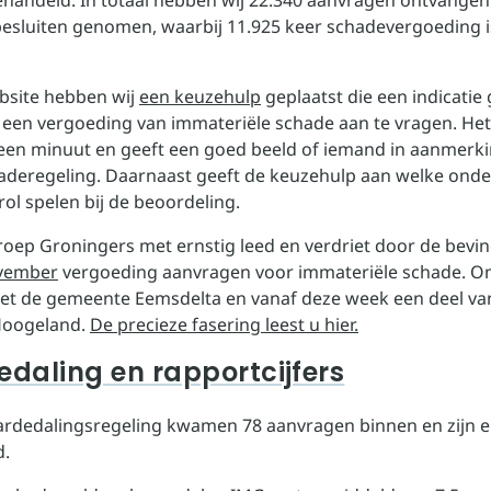
ehandeld. In totaal hebben wij 22.340 aanvragen ontvangen.
 besluiten genomen, waarbij 11.925 keer schadevergoeding i
bsite hebben wij
een keuzehulp
geplaatst die een indicatie 
m een vergoeding van immateriële schade aan te vragen. Het
 een minuut en geeft een goed beeld of iemand in aanmerk
aderegeling. Daarnaast geeft de keuzehulp aan welke ond
rol spelen bij de beoordeling.
roep Groningers met ernstig leed en verdriet door de bevi
ovember
vergoeding aanvragen voor immateriële schade. O
t de gemeente Eemsdelta en vanaf deze week een deel va
Hoogeland.
De precieze fasering leest u hier.
daling en rapportcijfers
rdedalingsregeling kwamen 78 aanvragen binnen en zijn e
d.