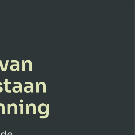
 van
staan
nning
 de