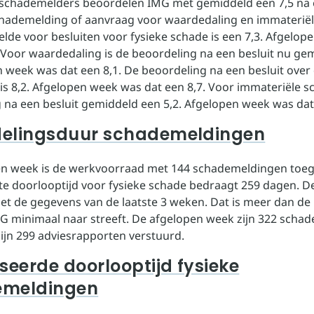
 schademelders beoordelen IMG met gemiddeld een 7,5 na 
hademelding of aanvraag voor waardedaling en immateriël
lde voor besluiten voor fysieke schade is een 7,3. Afgelo
. Voor waardedaling is de beoordeling na een besluit nu ge
n week was dat een 8,1. De beoordeling na een besluit over
is 8,2. Afgelopen week was dat een 8,7. Voor immateriële s
 na een besluit gemiddeld een 5,2. Afgelopen week was dat 
elingsduur schademeldingen
en week is de werkvoorraad met 144 schademeldingen to
e doorlooptijd voor fysieke schade bedraagt 259 dagen. D
t de gegevens van de laatste 3 weken. Dat is meer dan de
G minimaal naar streeft. De afgelopen week zijn 322 sch
ijn 299 adviesrapporten verstuurd.
seerde doorlooptijd fysieke
emeldingen