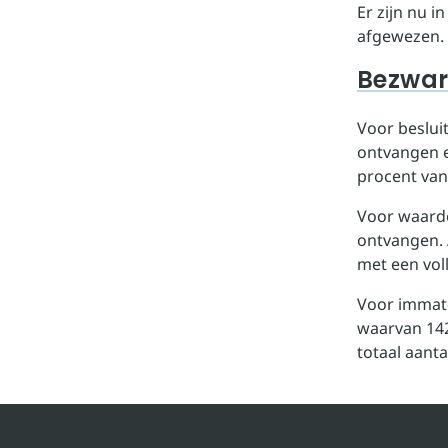
Er zijn nu 
afgewezen.
Bezwa
Voor beslui
ontvangen e
procent van 
Voor waarde
ontvangen. 
met een voll
Voor immate
waarvan 142
totaal aanta