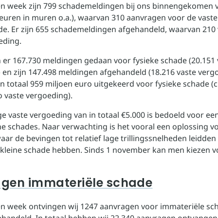
n week zijn 799 schademeldingen bij ons binnengekomen v
euren in muren o.a.), waarvan 310 aanvragen voor de vast
de. Er zijn 655 schademeldingen afgehandeld, waarvan 210
eding.
ijn er 167.730 meldingen gedaan voor fysieke schade (20.151
 en zijn 147.498 meldingen afgehandeld (18.216 vaste verg
n totaal 959 miljoen euro uitgekeerd voor fysieke schade (c
o vaste vergoeding).
e vaste vergoeding van in totaal €5.000 is bedoeld voor ee
ine schades. Naar verwachting is het vooral een oplossing v
ar de bevingen tot relatief lage trillingssnelheden leidde
f kleine schade hebben. Sinds 1 november kan men kiezen v
gen immateriële schade
n week ontvingen wij 1247 aanvragen voor immateriële sch