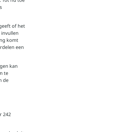
 Tot nu toe
s
geeft of het
 invullen
ing komt
erdelen een
ngen kan
m te
n de
r 242