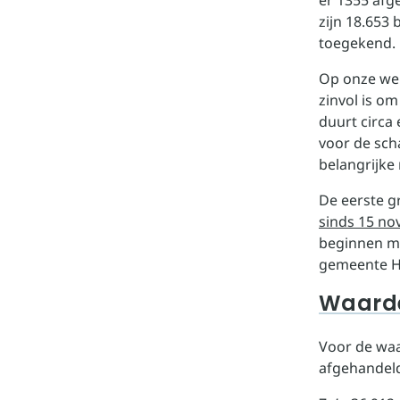
er 1355 afg
zijn 18.653
toegekend.
Op onze we
zinvol is o
duurt circa
voor de sch
belangrijke 
De eerste g
sinds 15 n
beginnen me
gemeente 
Waarde
Voor de waa
afgehandel