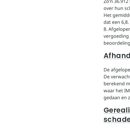
Zo’n 36.912
over hun sc
Het gemidde
dat een 6,8
8. Afgelope
vergoeding 
beoordeling
Afhand
De afgelop
De verwacht
berekend me
waar het IM
gedaan en z
Gereali
schad