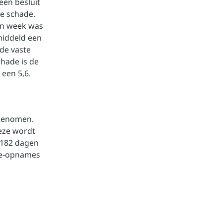
een besluit
e schade.
pen week was
middeld een
 de vaste
chade is de
een 5,6.
egenomen.
eze wordt
 182 dagen
ade-opnames