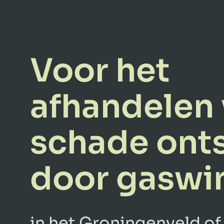
Voor het
afhandelen
schade ont
door gaswi
in het Groningenveld of