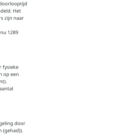
doorlooptijd
deld. Het
s zijn naar
n nu 1289
 fysieke
n op een
nt).
aantal
geling door
 (gehad)).