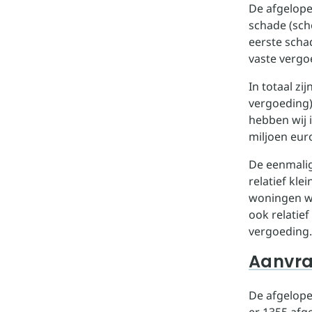
De afgelope
schade (sch
eerste scha
vaste vergo
In totaal z
vergoeding)
hebben wij i
miljoen eur
De eenmalig
relatief kle
woningen wa
ook relatie
vergoeding.
Aanvra
De afgelope