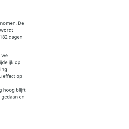
enomen. De
 wordt
 182 dagen
t we
delijk op
king
 effect op
 hoog blijft
s gedaan en