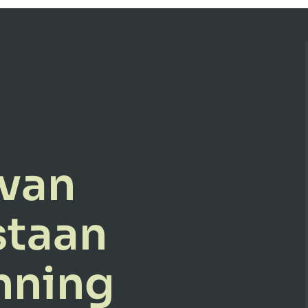
 van
staan
nning