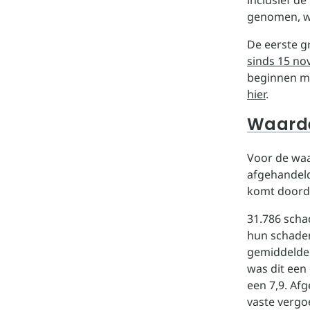
inclusief de
genomen, wa
De eerste g
sinds 15 n
beginnen m
hier
.
Waarde
Voor de waa
afgehandeld
komt doord
31.786 scha
hun schadem
gemiddelde 
was dit een
een 7,9. Af
vaste vergoe