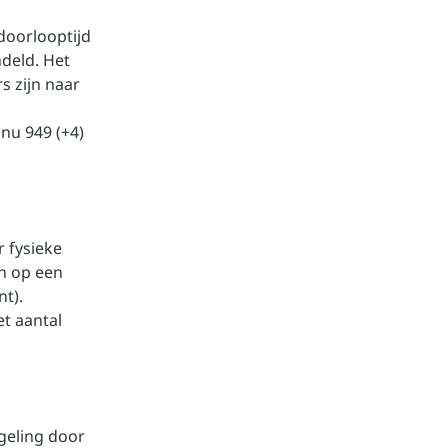
doorlooptijd
deld. Het
s zijn naar
 nu 949 (+4)
 fysieke
n op een
nt).
t aantal
geling door