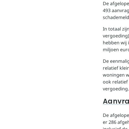
De afgelope
493 aanvrag
schademeldi
In totaal z
vergoeding)
hebben wij i
miljoen eur
De eenmalig
relatief kle
woningen wa
ook relatie
vergoeding.
Aanvra
De afgelope
er 286 afge