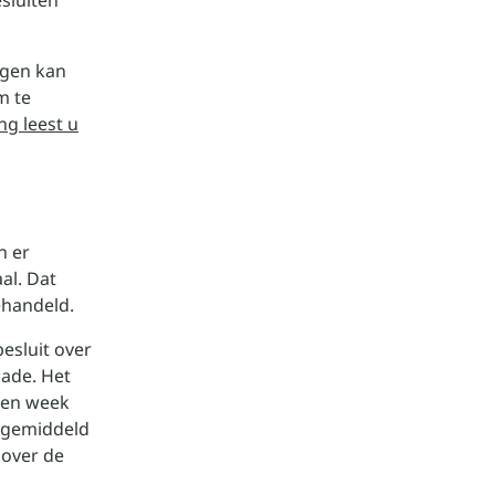
esluiten
ngen kan
m te
ng leest u
n er
al. Dat
ehandeld.
esluit over
ade. Het
open week
u gemiddeld
 over de