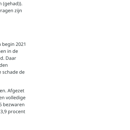
 (gehad)).
vragen zijn
m begin 2021
en in de
rd. Daar
rden
e schade de
en. Afgezet
en volledige
76 bezwaren
 3,9 procent