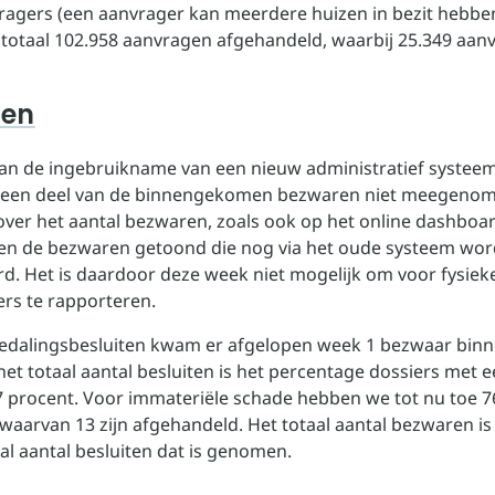
ragers (een aanvrager kan meerdere huizen in bezit hebben
in totaal 102.958 aanvragen afgehandeld, waarbij 25.349 aan
ren
van de ingebruikname van een nieuw administratief systee
s een deel van de binnengekomen bezwaren niet meegenom
 over het aantal bezwaren, zoals ook op het online dashboa
en de bezwaren getoond die nog via het oude systeem wo
rd. Het is daardoor deze week niet mogelijk om voor fysiek
ers te rapporteren.
dalingsbesluiten kwam er afgelopen week 1 bezwaar binn
et totaal aantal besluiten is het percentage dossiers met e
,7 procent. Voor immateriële schade hebben we tot nu toe 
waarvan 13 zijn afgehandeld. Het totaal aantal bezwaren is
al aantal besluiten dat is genomen.