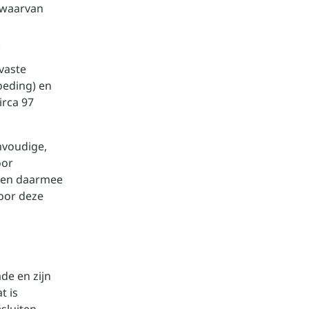
 waarvan
.
 vaste
oeding) en
irca 97
nvoudige,
oor
n en daarmee
oor deze
de en zijn
t is