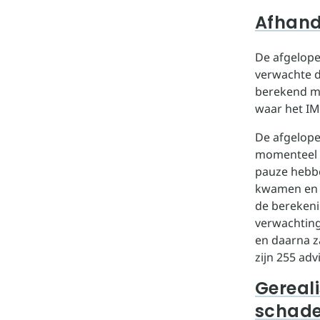
Afhand
De afgelop
verwachte d
berekend me
waar het IM
De afgelope
momenteel v
pauze hebbe
kwamen en v
de berekeni
verwachting
en daarna z
zijn 255 ad
Gereali
schad