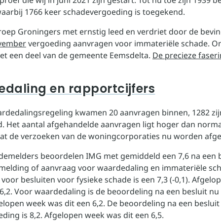
 proef die wij in juni 2021 zijn gestart. Tot nu toe zijn 1939 b
arbij 1766 keer schadevergoeding is toegekend.
roep Groningers met ernstig leed en verdriet door de bevi
ovember
vergoeding aanvragen voor immateriële schade. O
et een deel van de gemeente Eemsdelta.
De precieze faseri
daling en rapportcijfers
rdedalingsregeling kwamen 20 aanvragen binnen, 1282 zij
. Het aantal afgehandelde aanvragen ligt hoger dan norma
at de verzoeken van de woningcorporaties nu worden afg
demelders beoordelen IMG met gemiddeld een 7,6 na een b
elding of aanvraag voor waardedaling en immateriële sch
voor besluiten voor fysieke schade is een 7,3 (-0,1). Afgel
 6,2. Voor waardedaling is de beoordeling na een besluit n
gelopen week was dit een 6,2. De beoordeling na een besluit
ding is 8,2. Afgelopen week was dit een 6,5.