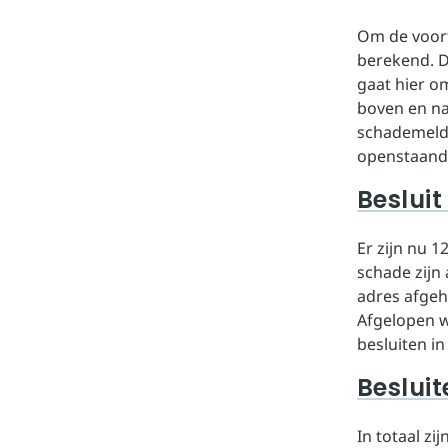
Om de voort
berekend. D
gaat hier o
boven en naa
schademeldin
openstaand
Besluit
Er zijn nu 
schade zijn
adres afgeha
Afgelopen w
besluiten in
Beslui
In totaal z