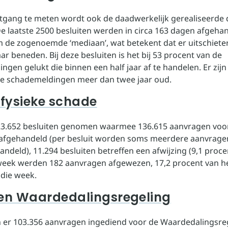
gang te meten wordt ook de daadwerkelijk gerealiseerde 
e laatste 2500 besluiten werden in circa 163 dagen afgehan
m de zogenoemde ‘mediaan’, wat betekent dat er uitschieter
r beneden. Bij deze besluiten is het bij 53 procent van de
gen gelukt die binnen een half jaar af te handelen. Er zijn
e schademeldingen meer dan twee jaar oud.
 fysieke schade
123.652 besluiten genomen waarmee 136.615 aanvragen voor
 afgehandeld (per besluit worden soms meerdere aanvrage
ndeld), 11.294 besluiten betreffen een afwijzing (9,1 proce
eek werden 182 aanvragen afgewezen, 17,2 procent van he
 die week.
ten Waardedalingsregeling
ijn er 103.356 aanvragen ingediend voor de Waardedalingsre