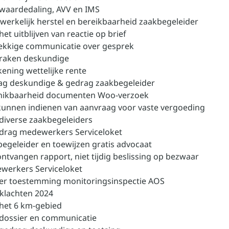
 waardedaling, AVV en IMS
werkelijk herstel en bereikbaarheid zaakbegeleider
het uitblijven van reactie op brief
ekkige communicatie over gesprek
praken deskundige
kening wettelijke rente
ag deskundige & gedrag zaakbegeleider
chikbaarheid documenten Woo-verzoek
 kunnen indienen van aanvraag voor vaste vergoeding
 diverse zaakbegeleiders
drag medewerkers Serviceloket
begeleider en toewijzen gratis advocaat
ontvangen rapport, niet tijdig beslissing op bezwaar
werkers Serviceloket
er toestemming monitoringsinspectie AOS
klachten 2024
 het 6 km-gebied
 dossier en communicatie