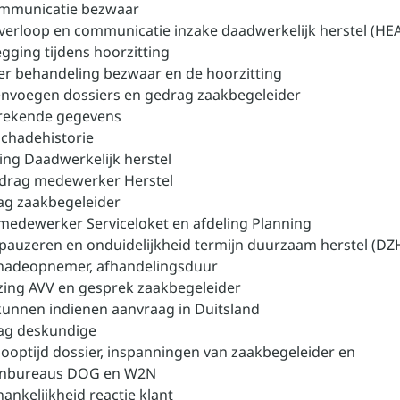
ommunicatie bezwaar
 verloop en communicatie inzake daadwerkelijk herstel (HE
egging tijdens hoorzitting
er behandeling bezwaar en de hoorzitting
nvoegen dossiers en gedrag zaakbegeleider
brekende gegevens
schadehistorie
ling Daadwerkelijk herstel
edrag medewerker Herstel
ag zaakbegeleider
 medewerker Serviceloket en afdeling Planning
 pauzeren en onduidelijkheid termijn duurzaam herstel (DZ
chadeopnemer, afhandelingsduur
jzing AVV en gesprek zaakbegeleider
 kunnen indienen aanvraag in Duitsland
rag deskundige
looptijd dossier, inspanningen van zaakbegeleider en
enbureaus DOG en W2N
ankelijkheid reactie klant