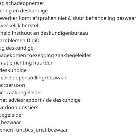
rag schadeopnemer
eting en deskundige
ewerker komt afspraken niet & duur behandeling bezwaar
werkelijk herstel
gheid Instituut en deskundigenbureau
gproblemen DigiD
rag deskundige
 nagekomen toezegging zaakbegeleider
rmatie richting huurder
 deskundige
seerde openstelling/bezwaar
actpersoon
act zaakbegeleider
 het adviesrapport / de deskundige
 verloop dossiers
begeleider
t bezwaar
emen functies jurist bezwaar