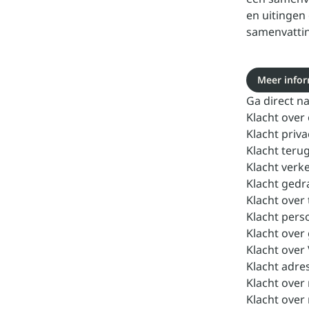
en uitingen
samenvatti
Meer infor
Ga direct n
Klacht over
Klacht priv
Klacht teru
Klacht verk
Klacht gedr
Klacht over
Klacht pers
Klacht ove
Klacht over
Klacht adre
Klacht over
Klacht over