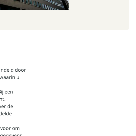
handeld door
 waarin u
ij een
ht.
ver de
delde
ervoor om
nsgegevens