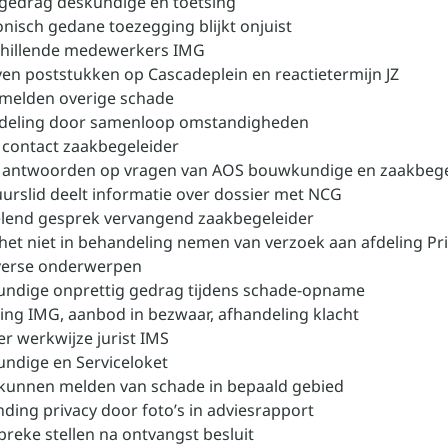
 gedrag deskundige en toetsing
onisch gedane toezegging blijkt onjuist
chillende medewerkers IMG
ven poststukken op Cascadeplein en reactietermijn JZ
 melden overige schade
adeling door samenloop omstandigheden
 contact zaakbegeleider
n antwoorden op vragen van AOS bouwkundige en zaakbege
uurslid deelt informatie over dossier met NCG
elend gesprek vervangend zaakbegeleider
 het niet in behandeling nemen van verzoek aan afdeling Pr
iverse onderwerpen
undige onprettig gedrag tijdens schade-opname
ing IMG, aanbod in bezwaar, afhandeling klacht
er werkwijze jurist IMS
undige en Serviceloket
t kunnen melden van schade in bepaald gebied
nding privacy door foto’s in adviesrapport
breke stellen na ontvangst besluit