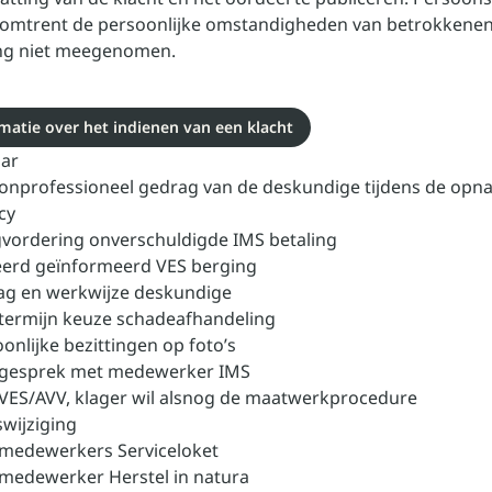
 omtrent de persoonlijke omstandigheden van betrokkenen 
ng niet meegenomen.
matie over het indienen van een klacht
aar
 onprofessioneel gedrag van de deskundige tijdens de op
acy
gvordering onverschuldigde IMS betaling
eerd geïnformeerd VES berging
ag en werkwijze deskundige
 termijn keuze schadeafhandeling
oonlijke bezittingen op foto’s
r gesprek met medewerker IMS
 VES/AVV, klager wil alsnog de maatwerkprocedure
swijziging
 medewerkers Serviceloket
 medewerker Herstel in natura