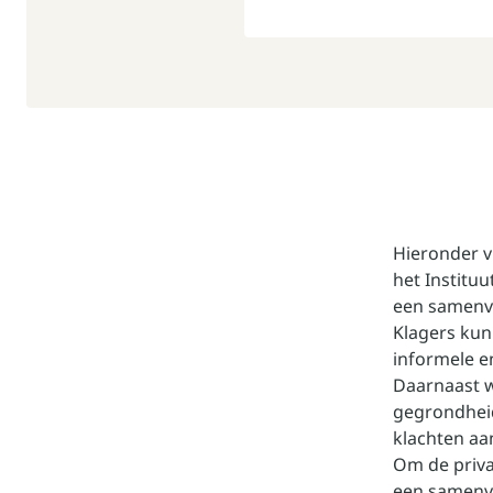
Hieronder v
het Institu
een samenva
Klagers kun
informele e
Daarnaast w
gegrondheid
klachten aa
Om de priva
een samenva