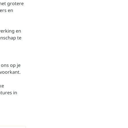
het grotere
ners en
werking en
manschap te
 ons op je
 voorkant.
ke
tures in