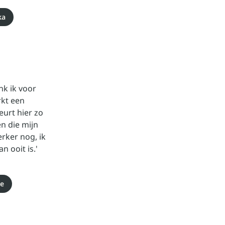
ka
k ik voor
rkt een
urt hier zo
en die mijn
rker nog, ik
n ooit is.'
ne