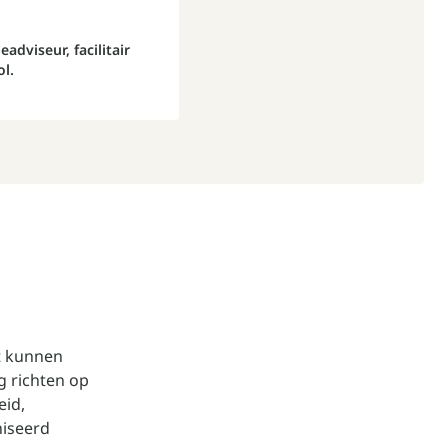
viseur, facilitair
ol.
it kunnen
g richten op
eid,
niseerd