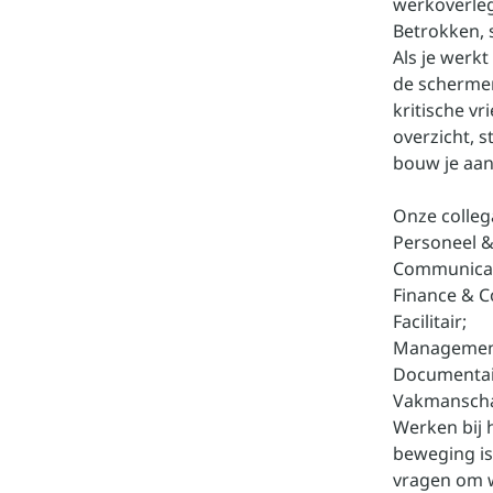
werkoverleg,
Betrokken, 
Als je werkt
de schermen
kritische vr
overzicht, 
bouw je aan
Onze collega
Personeel &
Communicat
Finance & C
Facilitair;
Managemen
Documentair
Vakmanscha
Werken bij 
beweging is
vragen om w