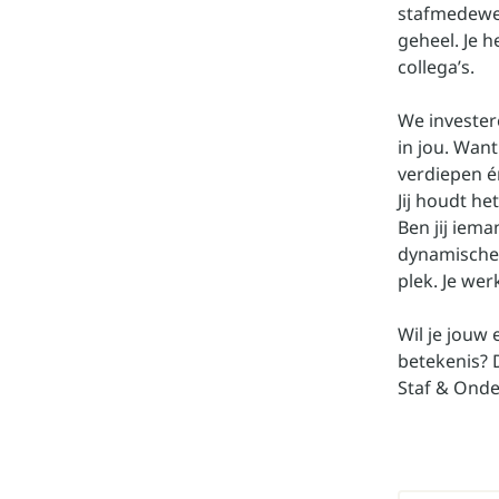
stafmedewer
geheel. Je 
collega’s.
We invester
in jou. Want
verdiepen én
Jij houdt he
Ben jij iem
dynamische o
plek. Je we
Wil je jouw
betekenis? 
Staf & Onde