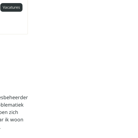
Vacatures
esbeheerder
roblematiek
ben zich
ar ik woon
'.