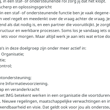
 in een staf- of ondersteunende rol zorg jij dat het klopt.
scherp en oplossingsgericht
 in een staf- of ondersteunende functie ben je vaak degene 
 veel regelt en meedenkt over de vraag achter de vraag. Je
iend als dat nodig is, en een partner die vooruitkijkt. Je zorg
structuur en werkbare processen. Soms los je vandaag iets 
 iets voor morgen. Maar altijd werk je aan iets wat ertoe d
’s in deze doelgroep zijn onder meer actief in:
 Organisatie;
ie;
ontrol;
tondersteuning;
e Informatievoorziening.
p en veranderkracht
het IMG betekent werken in een organisatie die voortduren
. Nieuwe regelingen, maatschappelijke verwachtingen en in
endbaarheid en visie. Dat geldt ook voor jou als onderste