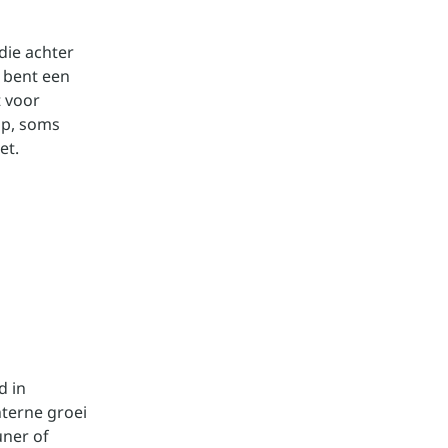
die achter
 bent een
t voor
op, soms
oet.
d in
terne groei
uner of