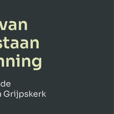
 van
staan
nning
 de
 Grijpskerk