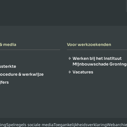
 & media
Voor werkzoekenden
Werken bij het Instituut
Mijnbouwschade Groning
gssterkte
Vacatures
rocedure & werkwijze
jfers
ring
Spelregels sociale media
Toegankelijkheidsverklaring
Webarchie