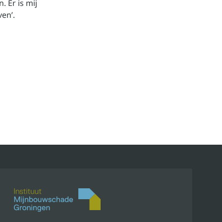
. Er is mij
en’.