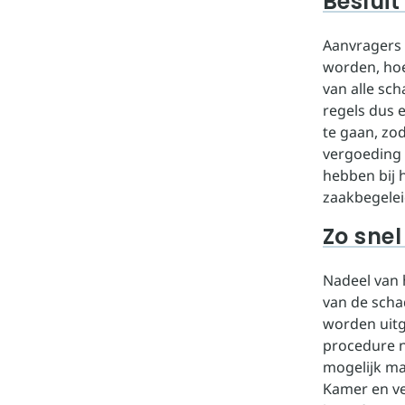
Beslui
Aanvragers 
worden, hoe
van alle sc
regels dus 
te gaan, zo
vergoeding 
hebben bij 
zaakbegelei
Zo snel
Nadeel van 
van de scha
worden uitg
procedure n
mogelijk ma
Kamer en ve