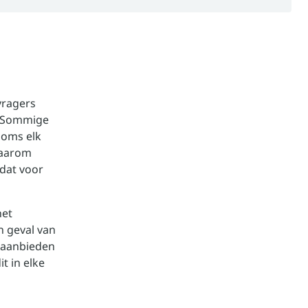
vragers
 ‘Sommige
soms elk
Daarom
 dat voor
het
n geval van
t aanbieden
t in elke