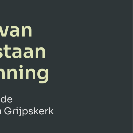
 van
staan
nning
 de
 Grijpskerk