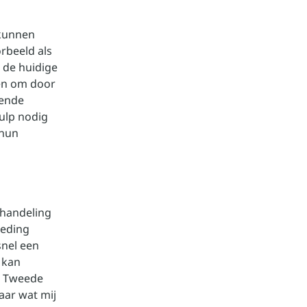
 kunnen
rbeeld als
 de huidige
zen om door
kende
ulp nodig
 hun
fhandeling
oeding
snel een
 kan
e Tweede
aar wat mij