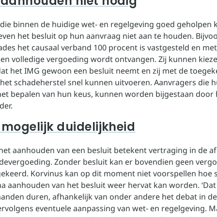
t aanhouden niet nodig
die binnen de huidige wet- en regelgeving goed geholpen
ven het besluit op hun aanvraag niet aan te houden. Bijvoo
hades het causaal verband 100 procent is vastgesteld en met
een volledige vergoeding wordt ontvangen. Zij kunnen kie
dat het IMG gewoon een besluit neemt en zij met de toege
het schadeherstel snel kunnen uitvoeren. Aanvragers die h
het bepalen van hun keus, kunnen worden bijgestaan door
der.
 mogelijk duidelijkheid
het aanhouden van een besluit betekent vertraging in de a
devergoeding. Zonder besluit kan er bovendien geen verg
ekeerd. Korvinus kan op dit moment niet voorspellen hoe 
a aanhouden van het besluit weer hervat kan worden. ‘Dat
anden duren, afhankelijk van onder andere het debat in d
rvolgens eventuele aanpassing van wet- en regelgeving. M