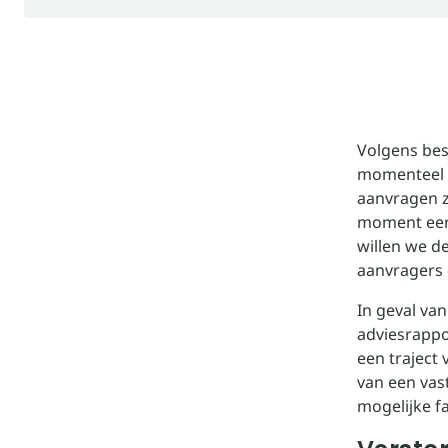
Volgens bes
momenteel o
aanvragen z
moment een 
willen we d
aanvragers 
In geval va
adviesrappo
een traject
van een vas
mogelijke f