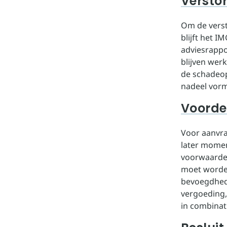
Verstor
Om de verst
blijft het 
adviesrappo
blijven wer
de schadeop
nadeel vorm
Voorde
Voor aanvra
later momen
voorwaarden
moet worden
bevoegdhede
vergoeding,
in combinat