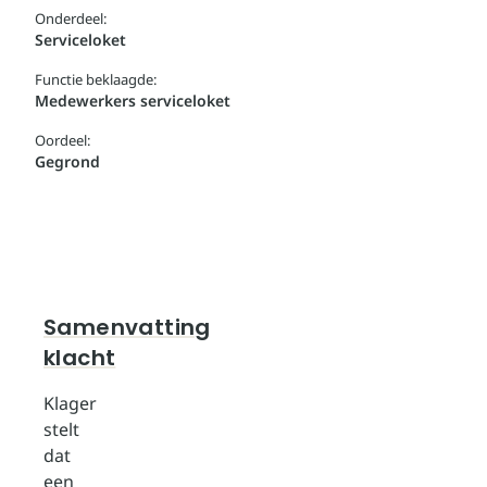
Onderdeel:
Serviceloket
Functie beklaagde:
Medewerkers serviceloket
Oordeel:
Gegrond
Samenvatting
klacht
Klager
stelt
dat
een