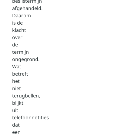
beslistermijn
afgehandeld.
Daarom
is de
klacht
over
de
termijn
ongegrond.
Wat
betreft
het
niet
terugbellen,
blijkt
uit
telefoonnotities
dat
een