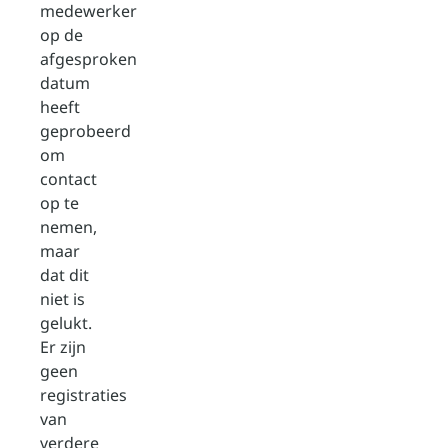
medewerker
op de
afgesproken
datum
heeft
geprobeerd
om
contact
op te
nemen,
maar
dat dit
niet is
gelukt.
Er zijn
geen
registraties
van
verdere