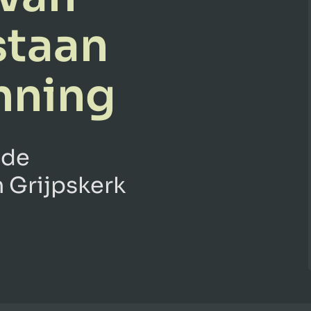
staan
nning
 de
 Grijpskerk