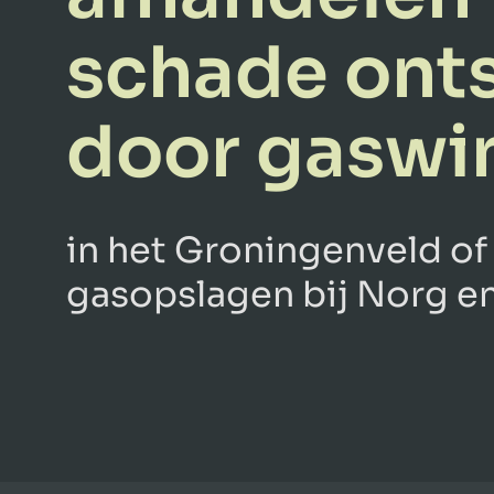
schade ont
door gaswi
in het Groningenveld of
gasopslagen bij Norg en