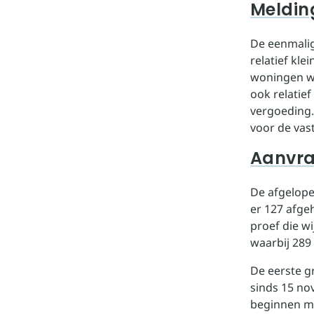
Meldin
De eenmalig
relatief kle
woningen wa
ook relatie
vergoeding.
voor de vas
Aanvra
De afgelope
er 127 afge
proef die wi
waarbij 289
De eerste g
sinds 15 no
beginnen me