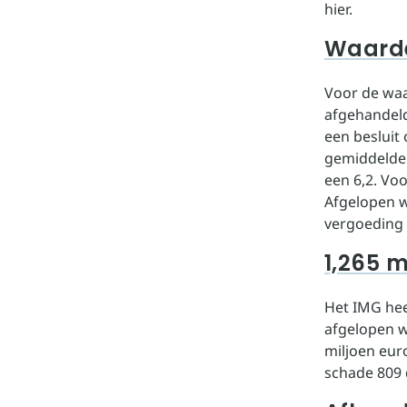
hier.
Waarde
Voor de waa
afgehandeld
een besluit
gemiddelde 
een 6,2. Vo
Afgelopen w
vergoeding 
1,265 m
Het IMG hee
afgelopen w
miljoen eur
schade 809 