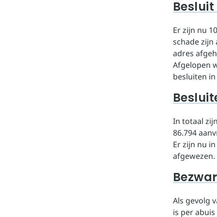
Besluit
Er zijn nu 
schade zijn
adres afgeha
Afgelopen w
besluiten in
Beslui
In totaal z
86.794 aanv
Er zijn nu 
afgewezen.
Bezwa
Als gevolg 
is per abui