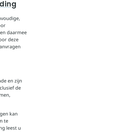
eding
nvoudige,
oor
n en daarmee
oor deze
aanvragen
de en zijn
clusief de
omen,
ngen kan
m te
g leest u