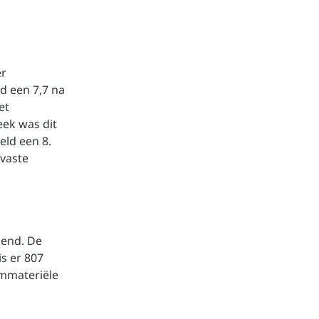
er
d een 7,7 na
et
eek was dit
eld een 8.
 vaste
kend. De
s er 807
immateriële