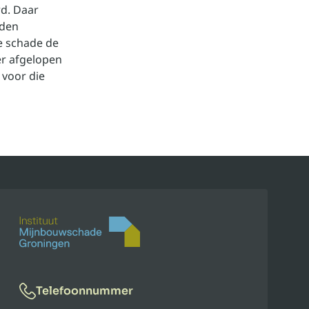
rd. Daar
rden
e schade de
er afgelopen
 voor die
Telefoonnummer