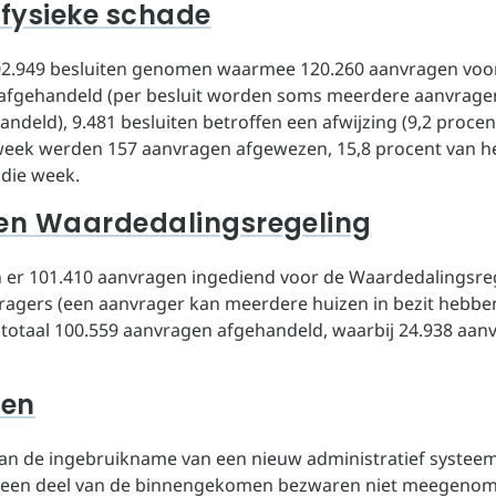
 fysieke schade
102.949 besluiten genomen waarmee 120.260 aanvragen voor
 afgehandeld (per besluit worden soms meerdere aanvrage
ndeld), 9.481 besluiten betroffen een afwijzing (9,2 procen
eek werden 157 aanvragen afgewezen, 15,8 procent van he
 die week.
ten Waardedalingsregeling
ijn er 101.410 aanvragen ingediend voor de Waardedalingsre
ragers (een aanvrager kan meerdere huizen in bezit hebben
in totaal 100.559 aanvragen afgehandeld, waarbij 24.938 aan
ren
van de ingebruikname van een nieuw administratief systee
s een deel van de binnengekomen bezwaren niet meegenom