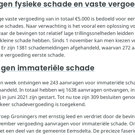
gen fysieke schade en vaste vergo
e vaste vergoeding van in totaal €5.000 is bedoeld voor ee
ine schades. Naar verwachting is het vooral een oplossing v
ar de bevingen tot relatief lage trillingssnelheden leidde
f kleine schade hebben. Sinds 1 november kan men kiezen v
 Er zijn 1381 schademeldingen afgehandeld, waarvan 272 
te vergoeding eerste schade.
gen immateriële schade
n week ontvingen we 243 aanvragen voor immateriële scha
handeld. In totaal hebben wij 1638 aanvragen ontvangen, in
j in juni 2021 zijn gestart. Tot nu toe zijn 309 besluiten gen
 keer schadevergoeding is toegekend.
roep Groningers met ernstig leed en verdriet door de bevi
vember vergoeding aanvragen voor immateriële schade. O
t een deel van de gemeente Eemsdelta. De precieze faserin