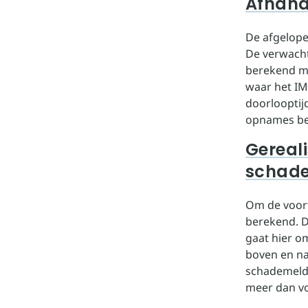
Afhand
De afgelop
De verwacht
berekend me
waar het IM
doorlooptij
opnames bed
Gereali
schad
Om de voort
berekend. D
gaat hier o
boven en naa
schademeldin
meer dan v