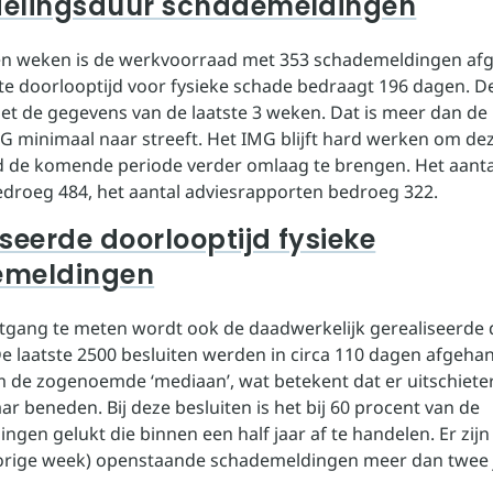
elingsduur schademeldingen
en weken is de werkvoorraad met 353 schademeldingen a
e doorlooptijd voor fysieke schade bedraagt 196 dagen. D
t de gegevens van de laatste 3 weken. Dat is meer dan de
G minimaal naar streeft. Het IMG blijft hard werken om de
d de komende periode verder omlaag te brengen. Het aanta
roeg 484, het aantal adviesrapporten bedroeg 322.
seerde doorlooptijd fysieke
emeldingen
gang te meten wordt ook de daadwerkelijk gerealiseerde 
e laatste 2500 besluiten werden in circa 110 dagen afgehan
m de zogenoemde ‘mediaan’, wat betekent dat er uitschieter
r beneden. Bij deze besluiten is het bij 60 procent van de
gen gelukt die binnen een half jaar af te handelen. Er zijn
orige week) openstaande schademeldingen meer dan twee 