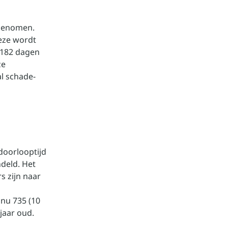
fgenomen.
eze wordt
 182 dagen
ze
l schade-
doorlooptijd
deld. Het
s zijn naar
 nu 735 (10
jaar oud.