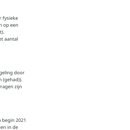
 fysieke
n op een
t).
t aantal
geling door
 (gehad)).
vragen zijn
m begin 2021
en in de