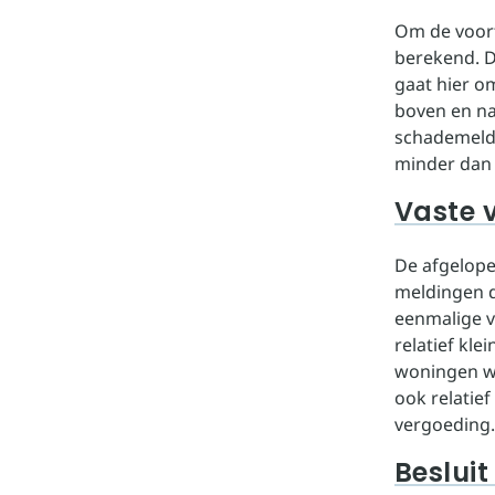
Om de voort
berekend. D
gaat hier o
boven en naa
schademeldin
minder dan
Vaste 
De afgelope
meldingen d
eenmalige v
relatief kle
woningen wa
ook relatie
vergoeding.
Besluit