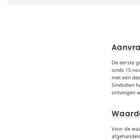
Aanvra
De eerste g
sinds 15 n
met een dee
Sindsdien 
ontvingen w
Waarde
Voor de waa
afgehandeld