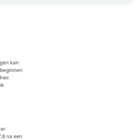
ngen kan
 beginnen
ier.
ek
 er
,8 na een