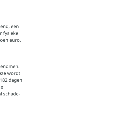
kend, een
r fysieke
joen euro.
fgenomen.
eze wordt
 182 dagen
ze
l schade-