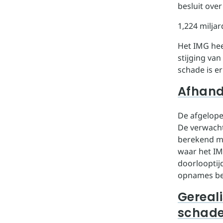
besluit ove
1,224 milja
Het IMG hee
stijging va
schade is e
Afhand
De afgelop
De verwacht
berekend me
waar het IM
doorlooptij
opnames bed
Gereali
schad