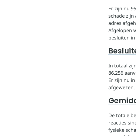
Er zijn nu 
schade zijn
adres afgeha
Afgelopen w
besluiten in
Beslui
In totaal z
86.256 aanv
Er zijn nu i
afgewezen.
Gemidd
De totale b
reacties si
fysieke sch