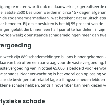
gang te meten wordt ook de daadwerkelijk gerealiseerde 
e laatste 2500 besluiten werden in circa 157 dagen afgehan
m de zogenoemde ‘mediaan’, wat betekent dat er uitschieter
r beneden. Bij deze besluiten is het bij 55 procent van de
gen gelukt die binnen een half jaar af te handelen. Er zijn
 vorige week) openstaande schademeldingen meer dan twee
vergoeding
n week zijn 889 schademeldingen bij ons binnengekomen.
aarvan betroffen een aanvraag voor de vaste vergoeding.
aste vergoeding van in totaal €5.000 is bedoeld voor eenvo
ine schades. Naar verwachting is het vooral een oplossing v
ar de bevingen tot relatief lage trillingssnelheden leidde
f kleine schade hebben. Sinds 1 november kan men kiezen v
 fysieke schade