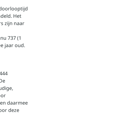
doorlooptijd
deld. Het
s zijn naar
 nu 737 (1
 jaar oud.
 444
 De
udige,
oor
n en daarmee
oor deze