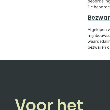
beoordeling
De beoordeli
Bezwa
Afgelopen w
mijnbouwsch
waardedalin
bezwaren op 
Voor het