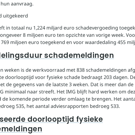
r hun aanvraag.
rd uitgekeerd
ft in totaal nu 1,224 miljard euro schadevergoeding toege
n ongeveer 8 miljoen euro ten opzichte van vorige week. Voo
r 769 miljoen euro toegekend en voor waardedaling 455 mil
elingsduur schademeldingen
en weken is de werkvoorraad met 838 schademeldingen a
e doorlooptijd voor fysieke schade bedraagt 203 dagen. D
t de gegevens van de laatste 3 weken. Dat is meer dan de
G minimaal naar streeft. Het IMG blijft hard werken om de
d de komende periode verder omlaag te brengen. Het aanta
roeg 535, het aantal adviesrapporten bedroeg 533.
seerde doorlooptijd fysieke
emeldingen