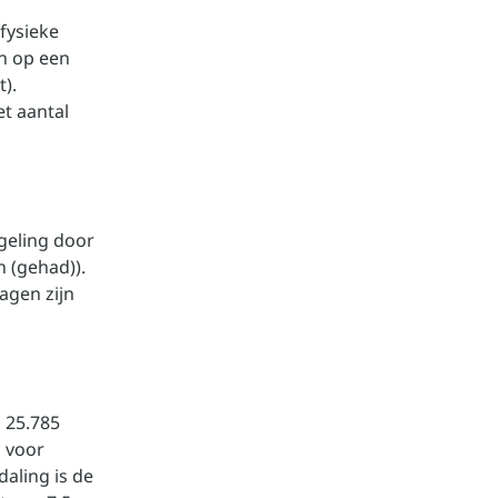
fysieke
n op een
t).
t aantal
geling door
 (gehad)).
agen zijn
 25.785
n voor
daling is de