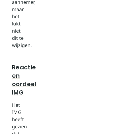
aannemer,
maar
het
lukt
niet
dit te
wijzigen.
Reactie
en
oordeel
IMG
Het
IMG
heeft
gezien
dat