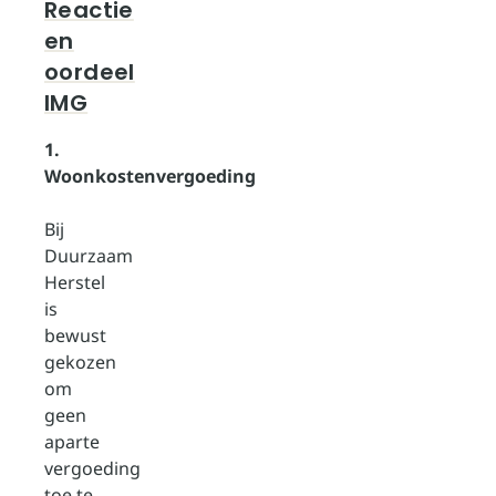
Reactie
en
oordeel
IMG
1.
Woonkostenvergoeding
Bij
Duurzaam
Herstel
is
bewust
gekozen
om
geen
aparte
vergoeding
toe te