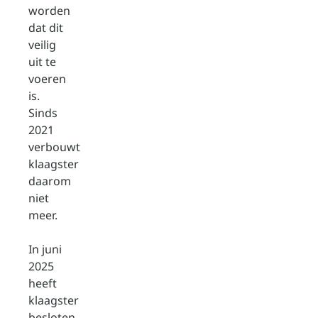
worden
dat dit
veilig
uit te
voeren
is.
Sinds
2021
verbouwt
klaagster
daarom
niet
meer.
In juni
2025
heeft
klaagster
besloten