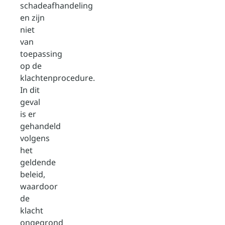
schadeafhandeling
en zijn
niet
van
toepassing
op de
klachtenprocedure.
In dit
geval
is er
gehandeld
volgens
het
geldende
beleid,
waardoor
de
klacht
ongegrond