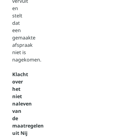
vervult
en
stelt
dat
een
gemaakte
afspraak
niet is
nagekomen.
Klacht
over
het
niet
naleven
van
de
maatregelen
uit Nij