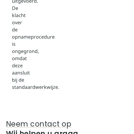
uitgevoerd.
De
klacht
over
de
opnameprocedure
is
ongegrond,
omdat
deze
aansluit
bij de
standaardwerkwijze.
Neem contact op
Wij helpen u graag