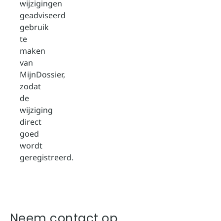
wijzigingen
geadviseerd
gebruik
te
maken
van
MijnDossier,
zodat
de
wijziging
direct
goed
wordt
geregistreerd.
Neem contact op