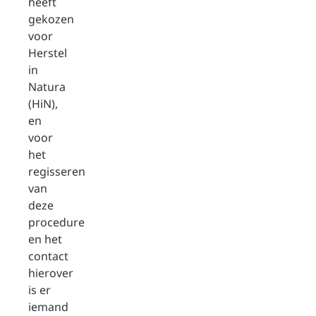
heeft
gekozen
voor
Herstel
in
Natura
(HiN),
en
voor
het
regisseren
van
deze
procedure
en het
contact
hierover
is er
iemand