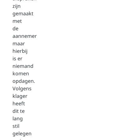
zijn
gemaakt
met
de
aannemer
maar
hierbij
is er
niemand
komen
opdagen.
Volgens
klager
heeft
dit te
lang
stil
gelegen