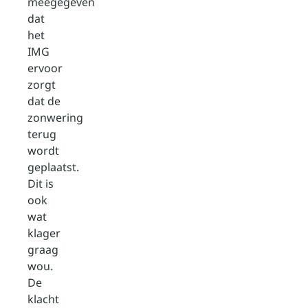
meegegeven
dat
het
IMG
ervoor
zorgt
dat de
zonwering
terug
wordt
geplaatst.
Dit is
ook
wat
klager
graag
wou.
De
klacht