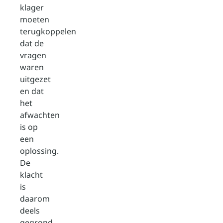
klager
moeten
terugkoppelen
dat de
vragen
waren
uitgezet
en dat
het
afwachten
is op
een
oplossing.
De
klacht
is
daarom
deels
gegrond