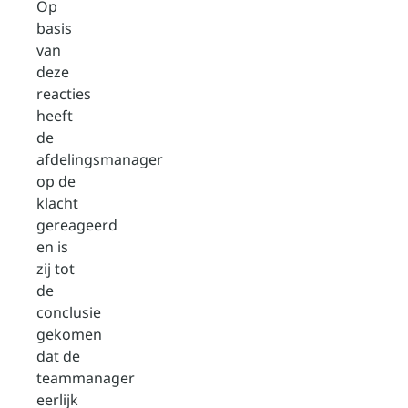
Op
basis
van
deze
reacties
heeft
de
afdelingsmanager
op de
klacht
gereageerd
en is
zij tot
de
conclusie
gekomen
dat de
teammanager
eerlijk