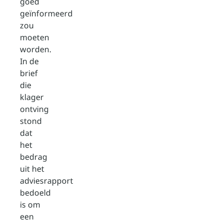
goed
geïnformeerd
zou
moeten
worden.
In de
brief
die
klager
ontving
stond
dat
het
bedrag
uit het
adviesrapport
bedoeld
is om
een