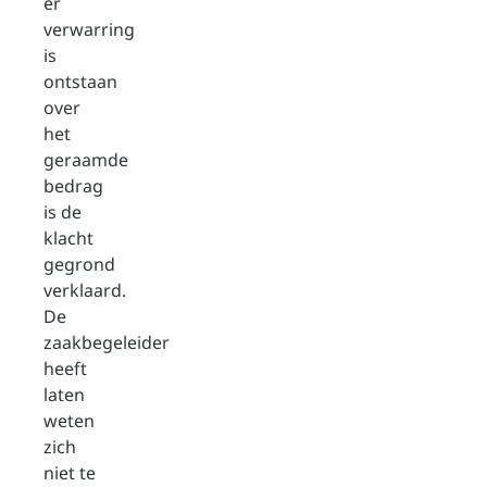
er
verwarring
is
ontstaan
over
het
geraamde
bedrag
is de
klacht
gegrond
verklaard.
De
zaakbegeleider
heeft
laten
weten
zich
niet te