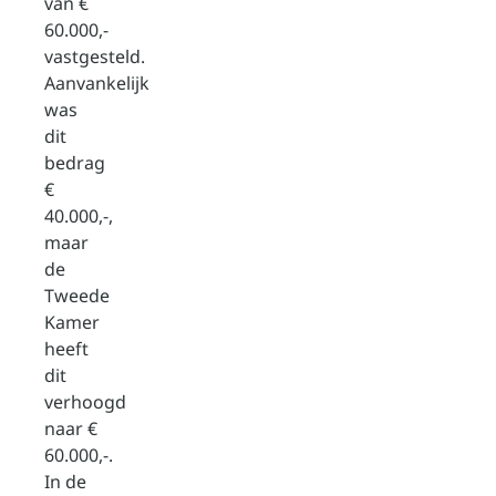
van €
60.000,-
vastgesteld.
Aanvankelijk
was
dit
bedrag
€
40.000,-,
maar
de
Tweede
Kamer
heeft
dit
verhoogd
naar €
60.000,-.
In de