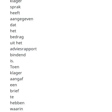
klager
sprak
heeft
aangegeven
dat
het
bedrag
uit het
adviesrapport
bindend
is.
Toen
klager
aangaf
een
brief
te
hebben
waarin