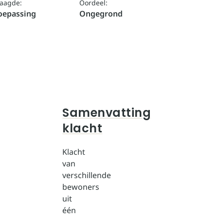
laagde:
Oordeel:
toepassing
Ongegrond
Samenvatting
klacht
Klacht
van
verschillende
bewoners
uit
één