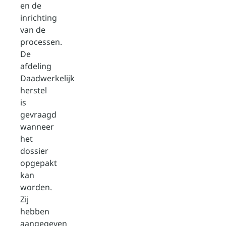
en de
inrichting
van de
processen.
De
afdeling
Daadwerkelijk
herstel
is
gevraagd
wanneer
het
dossier
opgepakt
kan
worden.
Zij
hebben
aangegeven