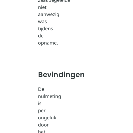
zaakbegeleider
niet
aanwezig
was
tijdens
de
opname.
Bevindingen
De
nulmeting
is
per
ongeluk
door
het