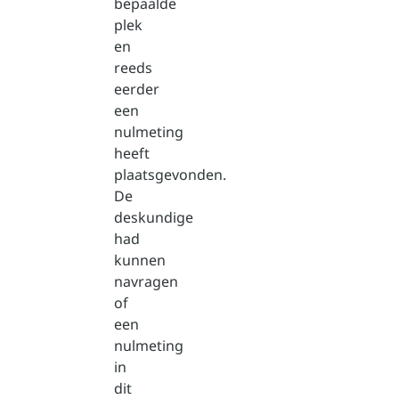
bepaalde
plek
en
reeds
eerder
een
nulmeting
heeft
plaatsgevonden.
De
deskundige
had
kunnen
navragen
of
een
nulmeting
in
dit