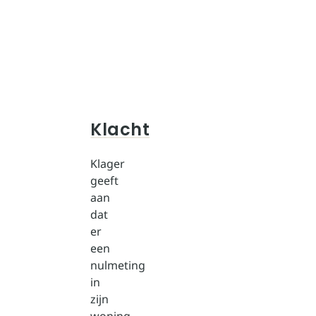
Klacht
Klager
geeft
aan
dat
er
een
nulmeting
in
zijn