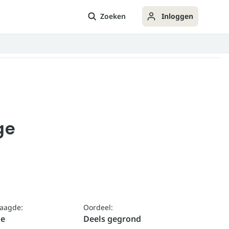
Zoeken
Inloggen
ge
laagde:
Oordeel:
ge
Deels gegrond