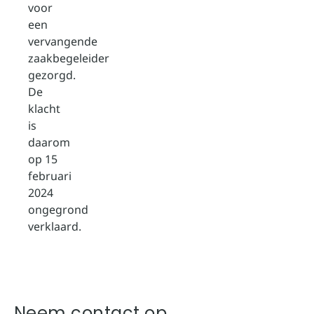
voor
een
vervangende
zaakbegeleider
gezorgd.
De
klacht
is
daarom
op 15
februari
2024
ongegrond
verklaard.
Neem contact op