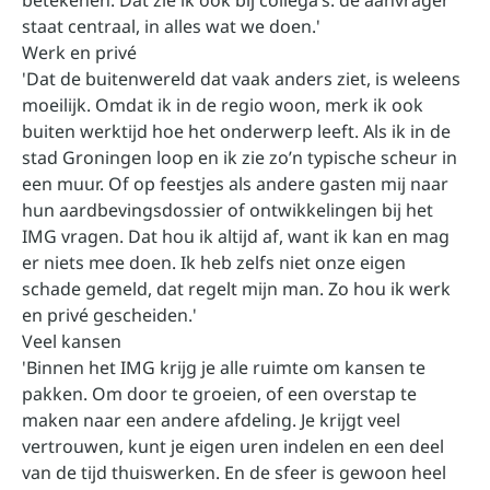
betekenen. Dat zie ik ook bij collega’s: de aanvrager
staat centraal, in alles wat we doen.'
Werk en privé
'Dat de buitenwereld dat vaak anders ziet, is weleens
moeilijk. Omdat ik in de regio woon, merk ik ook
buiten werktijd hoe het onderwerp leeft. Als ik in de
stad Groningen loop en ik zie zo’n typische scheur in
een muur. Of op feestjes als andere gasten mij naar
hun aardbevingsdossier of ontwikkelingen bij het
IMG vragen. Dat hou ik altijd af, want ik kan en mag
er niets mee doen. Ik heb zelfs niet onze eigen
schade gemeld, dat regelt mijn man. Zo hou ik werk
en privé gescheiden.'
Veel kansen
'Binnen het IMG krijg je alle ruimte om kansen te
pakken. Om door te groeien, of een overstap te
maken naar een andere afdeling. Je krijgt veel
vertrouwen, kunt je eigen uren indelen en een deel
van de tijd thuiswerken. En de sfeer is gewoon heel