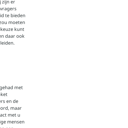
 zijn er
nvragers
id te bieden
u zou moeten
 keuze kunt
en daar ook
leiden.
t gehad met
oket
ers en de
oord, maar
act met u
mige mensen