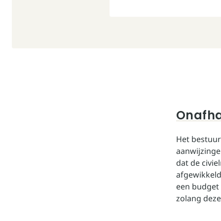
Onafha
Het bestuur
aanwijzinge
dat de civie
afgewikkeld
een budget 
zolang deze