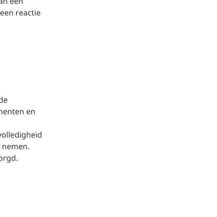
van een
 een reactie
de
menten en
olledigheid
n nemen.
orgd.