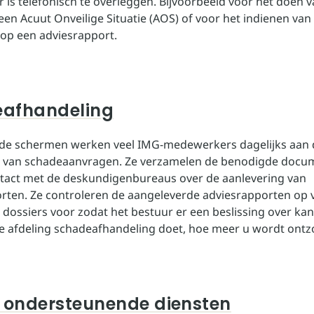
r is telefonisch te overleggen. Bijvoorbeeld voor het doen 
een Acuut Onveilige Situatie (AOS) of voor het indienen van
) op een adviesrapport.
afhandeling
 de schermen werken veel IMG-medewerkers dagelijks aan 
g van schadeaanvragen. Ze verzamelen de benodigde docu
act met de deskundigenbureaus over de aanlevering van
rten. Ze controleren de aangeleverde adviesrapporten op v
 dossiers voor zodat het bestuur er een beslissing over ka
 afdeling schadeafhandeling doet, hoe meer u wordt ontz
n ondersteunende diensten