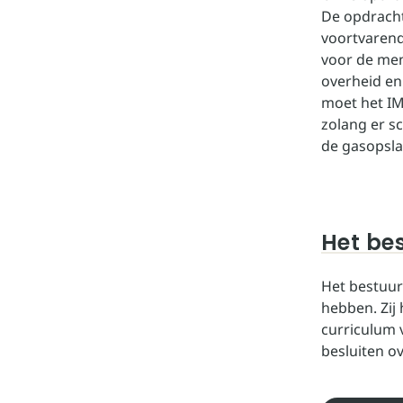
De opdracht
voortvaren
voor de men
overheid en
moet het IMG
zolang er 
de gasopsla
Het be
Het bestuur
hebben. Zij
curriculum v
besluiten o