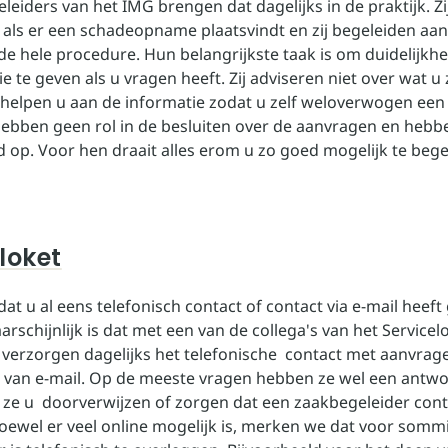
eiders van het IMG brengen dat dagelijks in de praktijk. Zij
j als er een schadeopname plaatsvindt en zij begeleiden aa
e hele procedure. Hun belangrijkste taak is om duidelijkhe
e te geven als u vragen heeft. Zij adviseren niet over wat 
helpen u aan de informatie zodat u zelf weloverwogen een
ebben geen rol in de besluiten over de aanvragen en hebb
d op. Voor hen draait alles erom u zo goed mogelijk te bege
loket
at u al eens telefonisch contact of contact via e-mail heef
rschijnlijk is dat met een van de collega's van het Servicel
j verzorgen dagelijks het telefonische contact met aanvrag
 van e-mail. Op de meeste vragen hebben ze wel een antw
 ze u doorverwijzen of zorgen dat een zaakbegeleider cont
ewel er veel online mogelijk is, merken we dat voor som