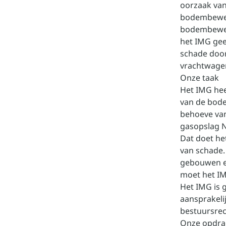
oorzaak van
bodembewegi
bodembeweg
het IMG gee
schade door
vrachtwagen
Onze taak
Het IMG hee
van de bode
behoeve van
gasopslag N
Dat doet he
van schade.
gebouwen e
moet het IM
Het IMG is 
aansprakeli
bestuursrec
Onze opdra