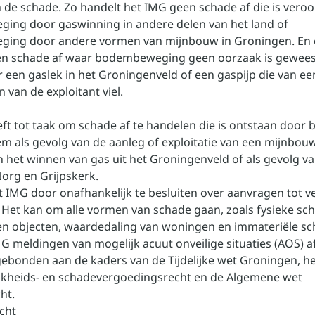
 de schade. Zo handelt het IMG geen schade af die is vero
ng door gaswinning in andere delen van het land of
ing door andere vormen van mijnbouw in Groningen. En 
n schade af waar bodembeweging geen oorzaak is geweest
 een gaslek in het Groningenveld of een gaspijp die van ee
 van de exploitant viel.
ft tot taak om schade af te handelen die is ontstaan door
m als gevolg van de aanleg of exploitatie van een mijnbou
 het winnen van gas uit het Groningenveld of als gevolg v
org en Grijpskerk.
t IMG door onafhankelijk te besluiten over aanvragen tot 
 Het kan om alle vormen van schade gaan, zoals fysieke sc
n objecten, waardedaling van woningen en immateriële sc
G meldingen van mogelijk acuut onveilige situaties (AOS) a
gebonden aan de kaders van de Tijdelijke wet Groningen, het
jkheids- en schadevergoedingsrecht en de Algemene wet
ht.
cht