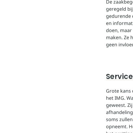
De zaakbegel
geregeld bi
gedurende d
en informati
doen, maar 
maken. Ze h
geen invloe
Service
Grote kans d
het IMG. Waa
geweest. Zi
afhandeling
soms zullen
opneemt. Ho