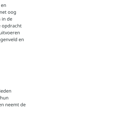
 en
met oog
 in de
e opdracht
 uitvoeren
ngenveld en
bieden
 hun
t en neemt de