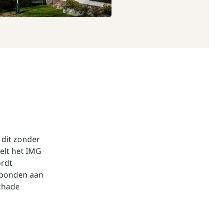
t dit zonder
elt het IMG
ordt
gebonden aan
chade