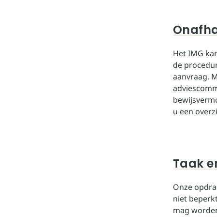
Onafha
Het IMG kan
de procedur
aanvraag. 
adviescommis
bewijsvermo
u een overzi
Taak e
Onze opdrac
niet beperk
mag worden.