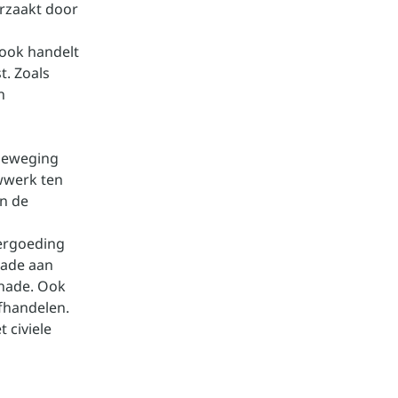
orzaakt door
ook handelt
. Zoals
n
 beweging
wwerk ten
an de
vergoeding
hade aan
hade. Ook
fhandelen.
 civiele