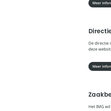
Meer infor
Directi
De directie 
deze websit
Meer infor
Zaakbe
Het IMG wil