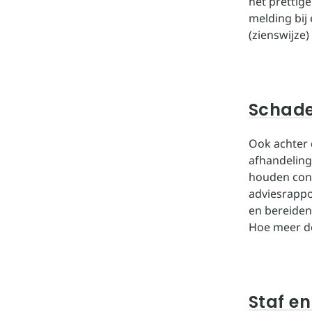
het prettige
melding bij 
(zienswijze
Schade
Ook achter
afhandelin
houden cont
adviesrappo
en bereiden
Hoe meer de
Staf e