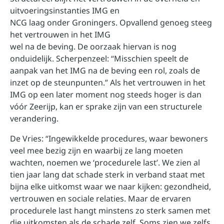
uitvoeringsinstanties IMG en
NCG laag onder Groningers. Opvallend genoeg steeg
het vertrouwen in het IMG
wel na de beving. De oorzaak hiervan is nog
onduidelijk. Scherpenzeel: “Misschien speelt de
aanpak van het IMG na de beving een rol, zoals de
inzet op de steunpunten.” Als het vertrouwen in het
IMG op een later moment nog steeds hoger is dan
vóór Zeerijp, kan er sprake zijn van een structurele
verandering.
De Vries: “Ingewikkelde procedures, waar bewoners
veel mee bezig zijn en waarbij ze lang moeten
wachten, noemen we ‘procedurele last’. We zien al
tien jaar lang dat schade sterk in verband staat met
bijna elke uitkomst waar we naar kijken: gezond­heid,
vertrouwen en sociale relaties. Maar de ervaren
procedurele last hangt minstens zo sterk samen met
die uitkomsten als de schade zelf. Soms zien we zelfs