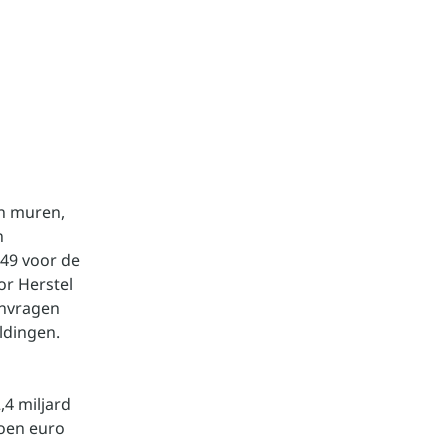
in muren,
n
49 voor de
or Herstel
anvragen
ldingen.
,4 miljard
joen euro