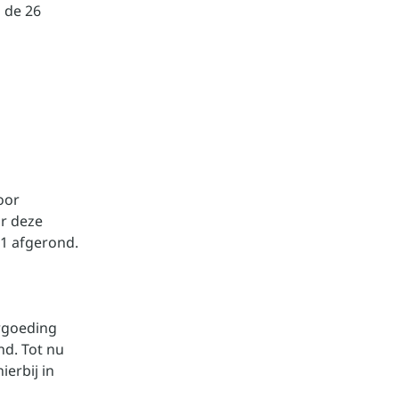
 de 26
oor
or deze
1 afgerond.
rgoeding
nd. Tot nu
ierbij in