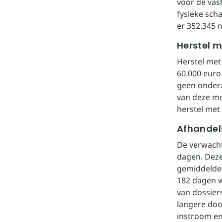
voor de vas
fysieke sch
er 352.345 
Herstel 
Herstel met
60.000 euro
geen onderz
van deze mo
herstel met
Afhandel
De verwacht
dagen. Deze
gemiddelde 
182 dagen w
van dossier
langere doo
instroom en