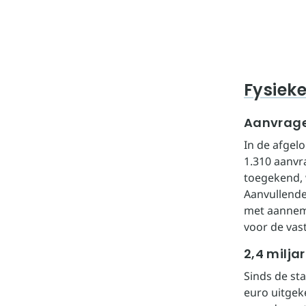
Fysiek
Aanvrage
In de afgel
1.310 aanvr
toegekend, 
Aanvullende
met aannem
voor de vas
2,4 milja
Sinds de st
euro uitgek