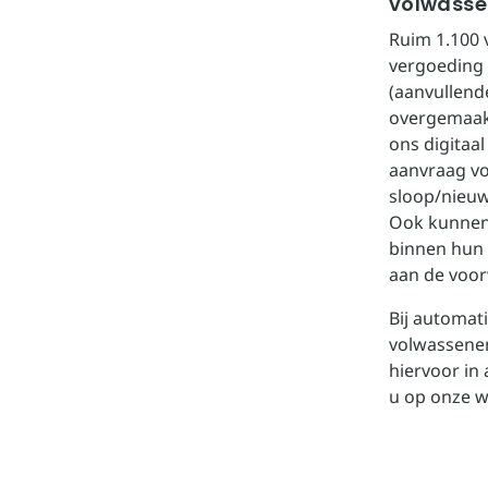
volwass
Ruim 1.100 
vergoeding 
(aanvullend
overgemaakt
ons digitaa
aanvraag vo
sloop/nieuw
Ook kunnen 
binnen hun 
aan de voo
Bij automat
volwassenen
hiervoor in
u op onze w