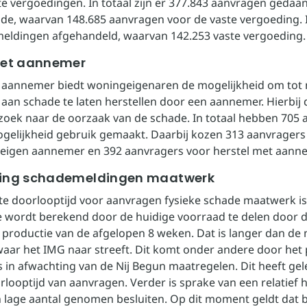
te vergoedingen. In totaal zijn er 377.843 aanvragen gedaa
ade, waarvan 148.685 aanvragen voor de vaste vergoeding. In
meldingen afgehandeld, waarvan 142.253 vaste vergoeding.
met aannemer
 aannemer biedt woningeigenaren de mogelijkheid om tot
 aan schade te laten herstellen door een aannemer. Hierbij
oek naar de oorzaak van de schade. In totaal hebben 705 
gelijkheid gebruik gemaakt. Daarbij kozen 313 aanvragers
 eigen aannemer en 392 aanvragers voor herstel met aann
ing schademeldingen maatwerk
e doorlooptijd voor aanvragen fysieke schade maatwerk is
 wordt berekend door de huidige voorraad te delen door 
productie van de afgelopen 8 weken. Dat is langer dan de
aar het IMG naar streeft. Dit komt onder andere door het
s in afwachting van de Nij Begun maatregelen. Dit heeft gel
rlooptijd van aanvragen. Verder is sprake van een relatief 
 lage aantal genomen besluiten. Op dit moment geldt dat 