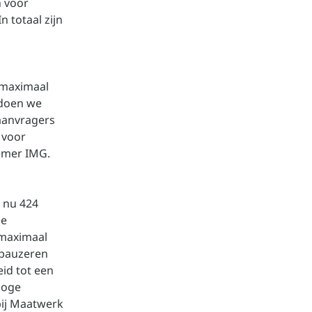
n voor
 totaal zijn
 maximaal
 doen we
aanvragers
 voor
emer IMG.
 nu 424
de
 maximaal
 pauzeren
eid tot een
hoge
bij Maatwerk