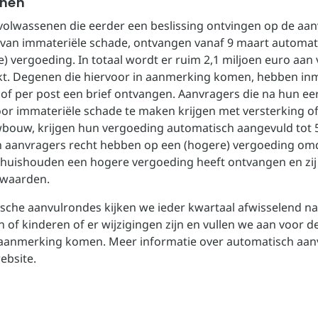
enen
volwassenen die eerder een beslissing ontvingen op de aa
van immateriële schade, ontvangen vanaf 9 maart automat
e) vergoeding. In totaal wordt er ruim 2,1 miljoen euro aan
. Degenen die hiervoor in aanmerking komen, hebben inm
l of per post een brief ontvangen. Aanvragers die na hun ee
or immateriële schade te maken krijgen met versterking o
bouw, krijgen hun vergoeding automatisch aangevuld tot 5
aanvragers recht hebben op een (hogere) vergoeding omd
huishouden een hogere vergoeding heeft ontvangen en zij
rwaarden.
ische aanvulrondes kijken we ieder kwartaal afwisselend n
 of kinderen of er wijzigingen zijn en vullen we aan voor 
 aanmerking komen. Meer informatie over automatisch aanv
ebsite.