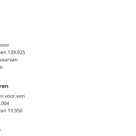
voor
ben 139.925
 waarvan
ro
ren
en voor een
.004
van 19.950
e