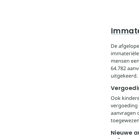
Immate
De afgelop
immateriële
mensen een 
64.782 aanv
uitgekeerd
Vergoedi
Ook kindere
vergoeding 
aanvragen o
toegewezen. 
Nieuwe a