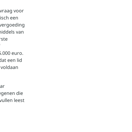
nvraag voor
isch een
 vergoeding
iddels van
rste
f
.000 euro.
at een lid
 voldaan
aar
degenen die
ullen leest