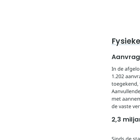
Fysiek
Aanvrag
In de afgel
1.202 aanvr
toegekend, 
Aanvullende
met aannem
de vaste ve
2,3 milj
Sinds de st