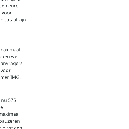
joen euro
n voor
 totaal zijn
 maximaal
 doen we
aanvragers
 voor
emer IMG.
 nu 575
de
 maximaal
 pauzeren
eid tot een