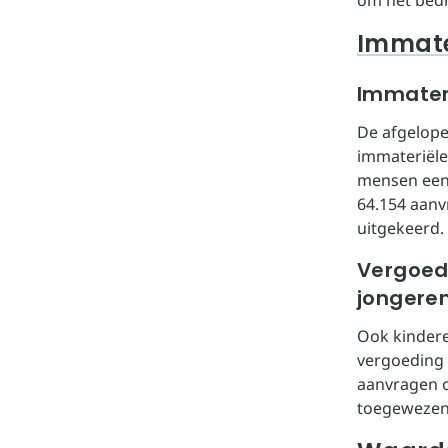
Immate
Immater
De afgelop
immateriële
mensen een 
64.154 aanv
uitgekeerd
Vergoed
jongere
Ook kindere
vergoeding 
aanvragen o
toegewezen. 