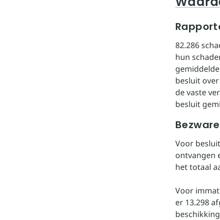
Waard
Rapportc
82.286 scha
hun schadem
gemiddelde 
besluit ove
de vaste ve
besluit gem
Bezwar
Voor beslui
ontvangen e
het totaal a
Voor immate
er 13.298 a
beschikking