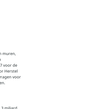
n
in muren,
n
7 voor de
or Herstel
vragen voor
en.
,3 miljard