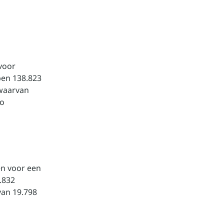
voor
ben 138.823
 waarvan
ro
en voor een
.832
van 19.798