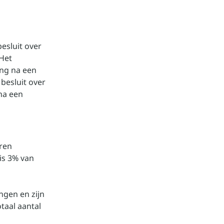
esluit over
Het
ing na een
besluit over
na een
aren
is 3% van
ngen en zijn
taal aantal