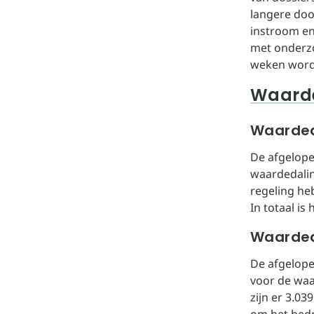
langere doo
instroom en
met onderzo
weken word
Waard
Waarded
De afgelop
waardedalin
regeling he
In totaal is
Waarded
De afgelope
voor de waa
zijn er 3.03
om het bedr