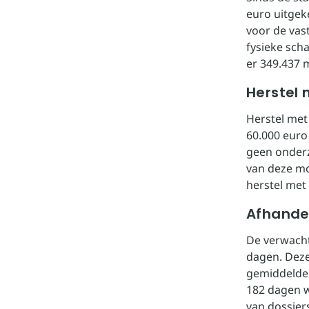
euro uitgek
voor de vas
fysieke sch
er 349.437 
Herstel
Herstel met
60.000 euro
geen onderz
van deze mo
herstel met
Afhande
De verwacht
dagen. Deze
gemiddelde 
182 dagen w
van dossier