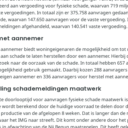
eerd aan vergoeding voor fysieke schade, waarvan 719 mil
te vergoedingen. In totaal zijn er 375.758 aanvragen gedaa
ade, waarvan 147.650 aanvragen voor de vaste vergoeding. In
meldingen afgehandeld, waarvan 140.541 vaste vergoeding.
 met aannemer
 aannemer biedt woningeigenaren de mogelijkheid om tot
 aan schade te laten herstellen door een aannemer. Hierbij
oek naar de oorzaak van de schade. In totaal hebben 657 
gelijkheid gebruik gemaakt. Daarbij kozen 288 aanvragers
 eigen aannemer en 336 aanvragers voor herstel met aann
ling schademeldingen maatwerk
e doorlooptijd voor aanvragen fysieke schade maatwerk is
 wordt berekend door de huidige voorraad te delen door 
productie van de afgelopen 8 weken. Dat is langer dan de
aar het IMG naar streeft. Dit komt onder andere door het
s in afwachting van de Nij Begun maatregelen. Dit heeft gel