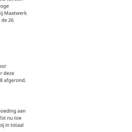
hoge
bij Maatwerk
 de 26
oor
or deze
8 afgerond.
goeding aan
Tot nu toe
j in totaal