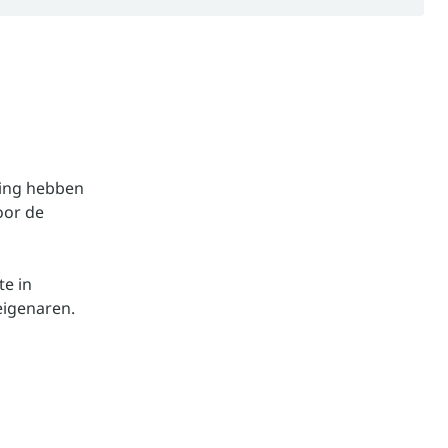
ding hebben
voor de
te in
eigenaren.