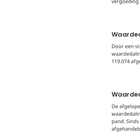
vergoeding
Waarded
Door een st
waardedalin
119.074 af
Waarded
De afgelope
waardedalin
pand. Sinds
afgehandel