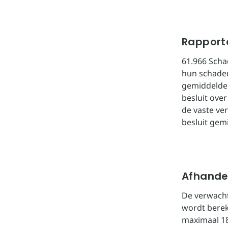
Rapportc
61.966 Scha
hun schadem
gemiddelde 
besluit ove
de vaste ve
besluit gem
Afhande
De verwacht
wordt berek
maximaal 18