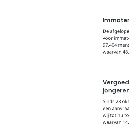
Immater
De afgelop
voor immate
97.404 mens
waarvan 48.
Vergoed
jongere
Sinds 23 ok
een aanvraa
wij tot nu 
waarvan 14