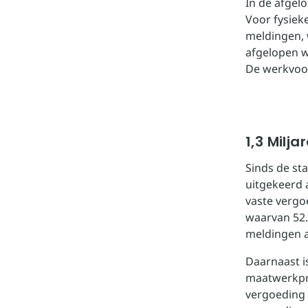
In de afgel
Voor fysiek
meldingen, 
afgelopen w
De werkvoo
1,3 Milj
Sinds de st
uitgekeerd 
vaste vergo
waarvan 52.
meldingen a
Daarnaast i
maatwerkpr
vergoeding 