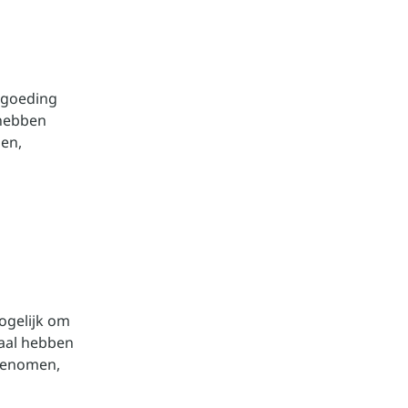
rgoeding
 hebben
en,
ogelijk om
taal hebben
 genomen,