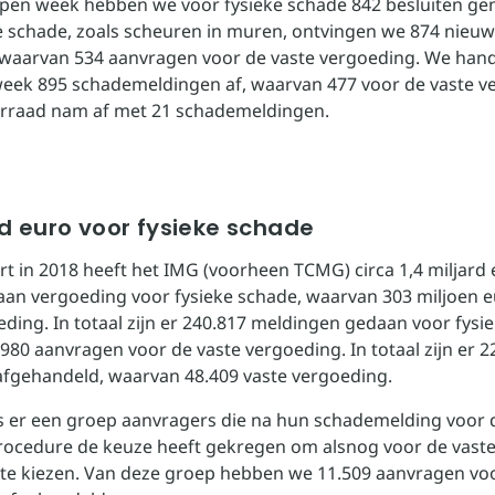
open week hebben we voor fysieke schade 842 besluiten g
e schade, zoals scheuren in muren, ontvingen we 874 nieu
waarvan 534 aanvragen voor de vaste vergoeding. We han
eek 895 schademeldingen af, waarvan 477 voor de vaste v
rraad nam af met 21 schademeldingen.
ard euro voor fysieke schade
art in 2018 heeft het IMG (voorheen TCMG) circa 1,4 miljard
aan vergoeding voor fysieke schade, waarvan 303 miljoen e
eding. In totaal zijn er 240.817 meldingen gedaan voor fysi
980 aanvragen voor de vaste vergoeding. In totaal zijn er 2
fgehandeld, waarvan 48.409 vaste vergoeding.
s er een groep aanvragers die na hun schademelding voor 
ocedure de keuze heeft gekregen om alsnog voor de vast
te kiezen. Van deze groep hebben we 11.509 aanvragen voo