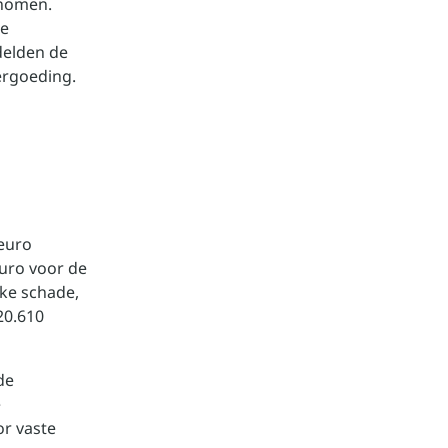
enomen.
we
delden de
ergoeding.
 euro
uro voor de
eke schade,
20.610
de
e
r vaste