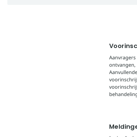
Voorinsc
Aanvragers 
ontvangen, k
Aanvullende 
voorinschri
voorinschrij
behandeling
Melding