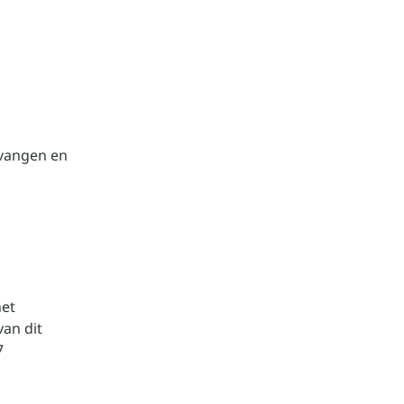
tvangen en
het
an dit
7