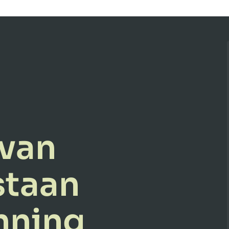
 van
staan
nning