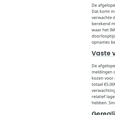
De afgelop
Dat komt me
verwachte d
berekend me
waar het IM
doorlooptij
opnames bed
Vaste 
De afgelope
meldingen d
kozen voor 
totaal €5.00
verwachting
relatief lag
hebben. Sin
Gereali