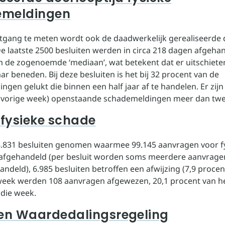
emeldingen
gang te meten wordt ook de daadwerkelijk gerealiseerde 
e laatste 2500 besluiten werden in circa 218 dagen afgehan
m de zogenoemde ‘mediaan’, wat betekent dat er uitschieter
r beneden. Bij deze besluiten is het bij 32 procent van de
gen gelukt die binnen een half jaar af te handelen. Er zijn
 vorige week) openstaande schademeldingen meer dan twe
 fysieke schade
88.831 besluiten genomen waarmee 99.145 aanvragen voor f
 afgehandeld (per besluit worden soms meerdere aanvrage
ndeld), 6.985 besluiten betroffen een afwijzing (7,9 procen
eek werden 108 aanvragen afgewezen, 20,1 procent van he
 die week.
ten Waardedalingsregeling