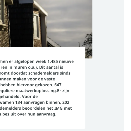
men er afgelopen week 1.485 nieuwe
en in muren o.a.). Dit aantal is
 komt doordat schademelders sinds
unnen maken voor de vaste
hebben hiervoor gekozen. 647
guliere maatwerkoplossing.Er zijn
gehandeld. Voor de
kwamen 134 aanvragen binnen, 202
hademelders beoordelen het IMG met
n besluit over hun aanvraag.