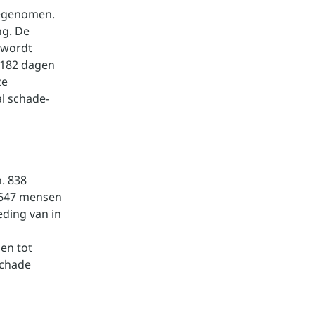
oegenomen.
ng. De
 wordt
 182 dagen
ze
l schade-
. 838
 647 mensen
ding van in
en tot
schade