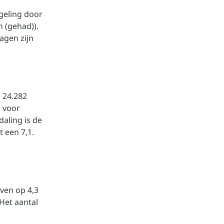
geling door
 (gehad)).
agen zijn
 24.282
n voor
daling is de
t een 7,1.
ven op 4,3
Het aantal