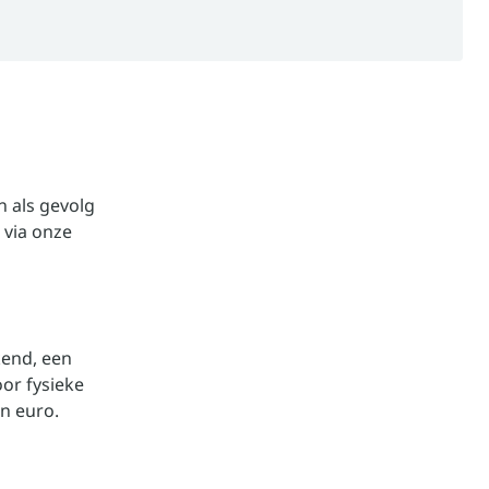
n als gevolg
 via onze
kend, een
oor fysieke
n euro.