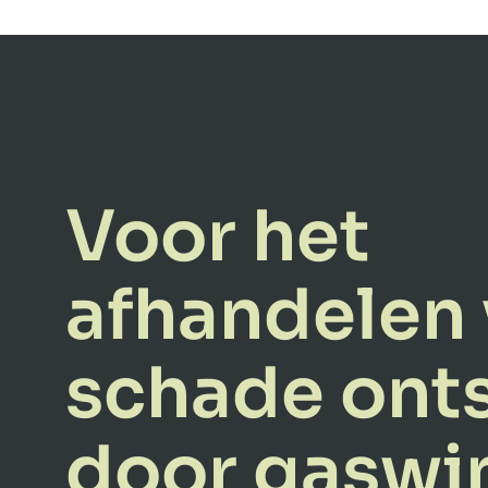
Voor het
afhandelen
schade ont
door gaswi