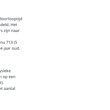
doorlooptijd
deld. Het
s zijn naar
 nu 713 (5
e jaar oud.
ysieke
n op een
t).
t aantal