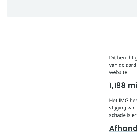
Dit bericht
van de aard
website.
1,188 m
Het IMG hee
stijging va
schade is e
Afhand