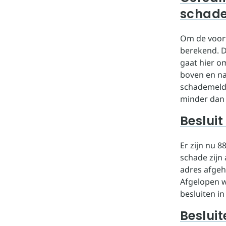
schad
Om de voort
berekend. D
gaat hier o
boven en naa
schademeldin
minder dan
Besluit
Er zijn nu 
schade zijn
adres afgeha
Afgelopen w
besluiten in
Beslui