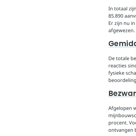
In totaal z
85.890 aanv
Er zijn nu i
afgewezen.
Gemidd
De totale b
reacties si
fysieke sch
beoordeling
Bezwa
Afgelopen w
mijnbouwsch
procent. Vo
ontvangen b